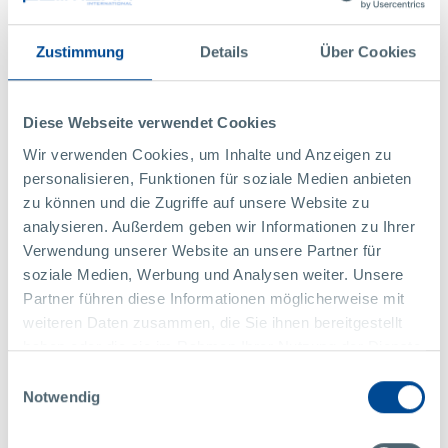
Zustimmung
Details
Über Cookies
Diese Webseite verwendet Cookies
Wir verwenden Cookies, um Inhalte und Anzeigen zu
personalisieren, Funktionen für soziale Medien anbieten
MEILENSTEINE
NEWSLETTER
zu können und die Zugriffe auf unsere Website zu
28
analysieren. Außerdem geben wir Informationen zu Ihrer
Verwendung unserer Website an unsere Partner für
Juli
2020
soziale Medien, Werbung und Analysen weiter. Unsere
Pollmann übernimmt TB&C in China
Partner führen diese Informationen möglicherweise mit
Das Schiebedach-Kerngeschäft wird weiter ausgebaut
weiteren Daten zusammen, die Sie ihnen bereitgestellt
haben oder die sie im Rahmen Ihrer Nutzung der Dienste
MEHR
gesammelt haben.
Einwilligungsauswahl
Notwendig