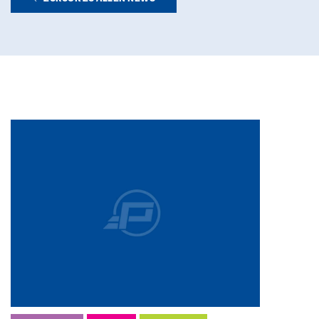
Internal Sales Calculation (M/W/D)
Vollzeit
Produktionstechniker (M/W/D) für
Vollzeit
Projektleiter / Project Manager (
Vollzeit
SAP Modulbetreuung / Production
Vollzeit
HTL-Absolventen (m/w/d)
Vollzeit