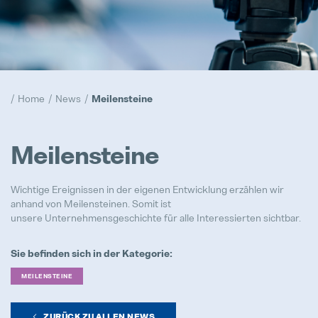
Compliance
Hervorgehoben
Realisierung
Home
News
Meilensteine
Hervorgehoben
Prototypen
Meilensteine
Hervorgehoben
Wichtige Ereignissen in der eigenen Entwicklung erzählen wir
Trainee Programm
anhand von Meilensteinen. Somit ist
Hervorgehoben
unsere Unternehmensgeschichte für alle Interessierten sichtbar.
Sie befinden sich in der Kategorie:
MEILENSTEINE
Maschinenbediener / Qualitätsko
Vollzeit
ZURÜCK ZU ALLEN NEWS