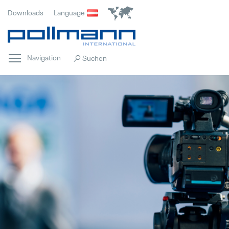
Downloads
Language
Navigation
Home
Hervorgehoben
Innovation
Hervorgehoben