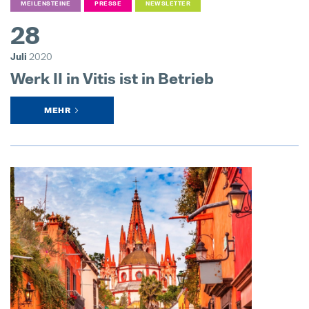
MEILENSTEINE
PRESSE
NEWSLETTER
28
Jede Biene zählt
04. Mai 2026
Juli
2020
Werk II in Vitis ist in Betrieb
Es ist nie zu spät für den richtigen
28. Juli 2026
MEHR
Pollmann startet Tech-Day-Format
15. Dezember 2025
Pollmann & MAXXOM auf der IAA 
27. August 2025
Pollmann zieht erste Bilanz zur Vi
21. August 2025
Matthias Haider ist neuer CFO von