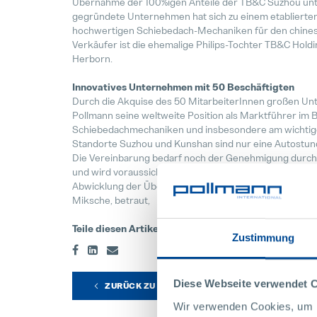
Übernahme der 100%igen Anteile der TB&C Suzhou unt
gegründete Unternehmen hat sich zu einem etablierten 
hochwertigen Schiebedach-Mechaniken für den chines
Verkäufer ist die ehemalige Philips-Tochter TB&C Hold
Herborn.
Innovatives Unternehmen mit 50 Beschäftigten
Durch die Akquise des 50 MitarbeiterInnen großen Un
Pollmann seine weltweite Position als Marktführer im 
Schiebedachmechaniken und insbesondere am wichtige
Standorte Suzhou und Kunshan sind nur eine Autostun
Die Vereinbarung bedarf noch der Genehmigung durch
und wird voraussichtlich im 3. Quartal 2020 abgeschlos
Abwicklung der Übernahme wurde unser Standortleiter
Miksche, betraut,
Teile diesen Artikel
Zustimmung
Diese Webseite verwendet 
ZURÜCK ZU ALLEN NEWS
Wir verwenden Cookies, um I