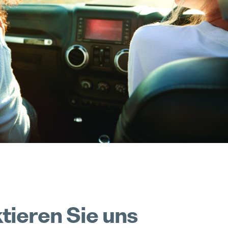
Compliance
Produktionstechniker (M/W/D) für den Standort Karlstein
Pollmann startet Tech-Day-Format
Hervorgehoben
Vollzeit
15. Dezember 2025
Realisierung
Projektleiter / Project Manager (M/W/D)
Pollmann & MAXXOM auf der IAA MOBILITY 2025
Hervorgehoben
Vollzeit
27. August 2025
Prototypen
SAP Modulbetreuung / Production Planning und Plant Maintenance (M/W/D)
Pollmann zieht erste Bilanz zur Vitis-Verlagerung
Hervorgehoben
Vollzeit
21. August 2025
Trainee Programm
HTL-Absolventen (m/w/d)
Matthias Haider ist neuer CFO von Pollmann International
Hervorgehoben
Vollzeit
24. Juli 2025
tieren Sie uns