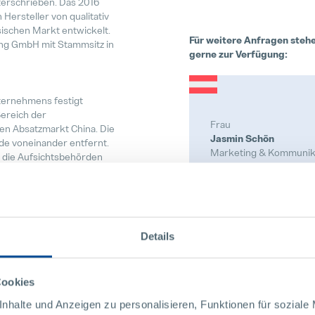
erschrieben. Das 2016
Hersteller von qualitativ
ischen Markt entwickelt.
Für weitere Anfragen stehe
ing GmbH mit Stammsitz in
gerne zur Verfügung:
ternehmens festigt
Bereich der
Frau
n Absatzmarkt China. Die
Jasmin Schön
de voneinander entfernt.
Marketing & Kommunik
 die Aufsichtsbehörden
sen sein. Mit der
 in Kunshan, Ewald
Pollmann Internationa
Raabser Straße 1
3822 Karlstein / Thaya
Austria
Details
+43 2844 223 1480
marketing@pollman
Cookies
nhalte und Anzeigen zu personalisieren, Funktionen für soziale