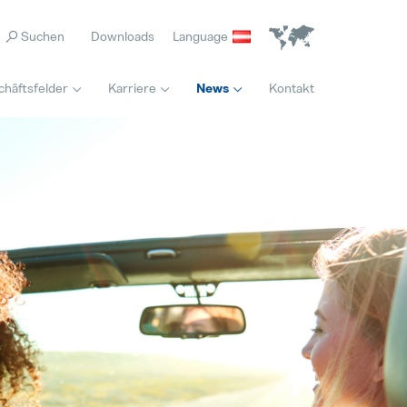
Downloads
Language
chäftsfelder
Karriere
News
Kontakt
Home
Maschinenbediener / Qualitätskontrolle (M/W/D) Wochenendschicht
Jede Biene zählt
Hervorgehoben
Vollzeit
04. Mai 2026
Innovation
Internal Sales Calculation (M/W/D)
Es ist nie zu spät für den richtigen Beruf
Hervorgehoben
Vollzeit
28. Juli 2026