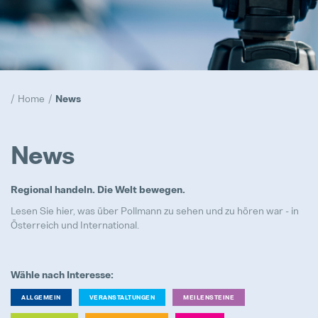
Compliance
Hervorgehoben
Realisierung
Home
News
Hervorgehoben
Prototypen
News
Hervorgehoben
Regional handeln. Die Welt bewegen.
Trainee Programm
Hervorgehoben
Lesen Sie hier, was über Pollmann zu sehen und zu hören war - in
Österreich und International.
Wähle nach Interesse:
Maschinenbediener / Qualitätsko
ALLGEMEIN
VERANSTALTUNGEN
MEILENSTEINE
Vollzeit