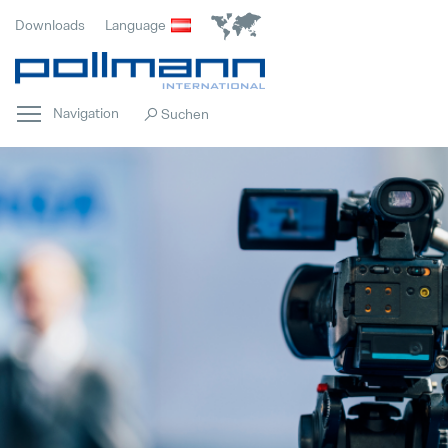
Downloads
Language
Navigation
Home
Hervorgehoben
Innovation
Hervorgehoben