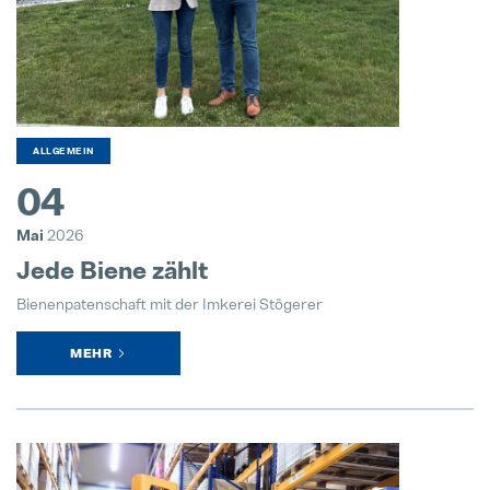
Jede Biene zählt
04. Mai 2026
Es ist nie zu spät für den richtigen
ALLGEMEIN
28. Juli 2026
04
Pollmann startet Tech-Day-Format
Mai
2026
15. Dezember 2025
Jede Biene zählt
Bienenpatenschaft mit der Imkerei Stögerer
Pollmann & MAXXOM auf der IAA 
27. August 2025
MEHR
Pollmann zieht erste Bilanz zur Vi
21. August 2025
Matthias Haider ist neuer CFO von