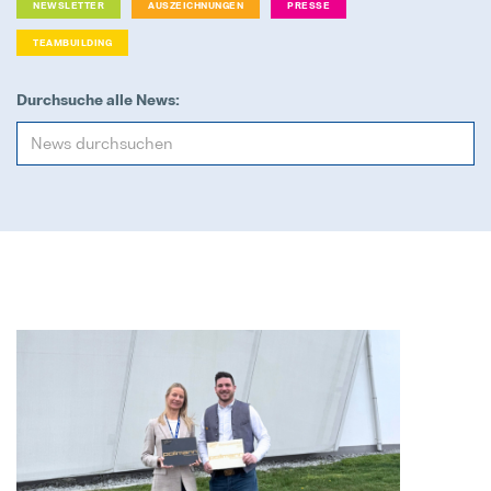
NEWSLETTER
AUSZEICHNUNGEN
PRESSE
TEAMBUILDING
Internal Sales Calculation (M/W/D)
Vollzeit
Durchsuche alle News:
Produktionstechniker (M/W/D) für
Vollzeit
Projektleiter / Project Manager (
Vollzeit
SAP Modulbetreuung / Production
Vollzeit
HTL-Absolventen (m/w/d)
Vollzeit