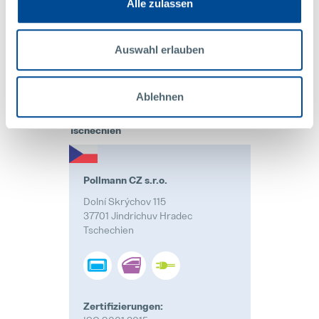
ISO 14001:2015
Alle zulassen
Tel: +86 512 5700-3688
Auswahl erlauben
Fax: +86 512 5700-3691
office@pollmann.cn
Ablehnen
KONTAKT
Tschechien
Pollmann CZ s.r.o.
Dolní Skrýchov 115
37701 Jindrichuv Hradec
Tschechien
Zertifizierungen: