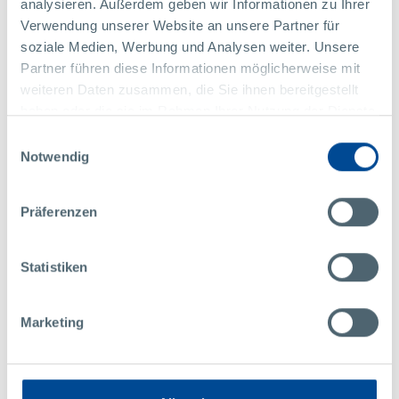
analysieren. Außerdem geben wir Informationen zu Ihrer
Tel: +52 415 140 0290
Verwendung unserer Website an unsere Partner für
office@pollmann.mx
soziale Medien, Werbung und Analysen weiter. Unsere
Partner führen diese Informationen möglicherweise mit
KONTAKT
weiteren Daten zusammen, die Sie ihnen bereitgestellt
China
haben oder die sie im Rahmen Ihrer Nutzung der Dienste
gesammelt haben.
Einwilligungsauswahl
Notwendig
Pollmann Mechatronics
(Kunshan) Co., Ltd.
Präferenzen
No. 656, Hengguanjing Road
Zhangpu Town, Kunshan 215321
China
Statistiken
Marketing
Zertifizierungen:
ISO 9001:2015
IATF 16949:2016