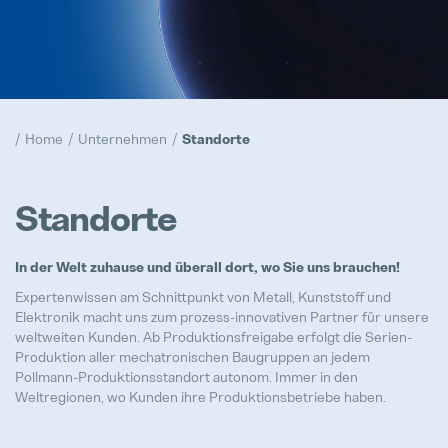
Compliance
Hervorgehoben
Realisierung
Home
Unternehmen
Standorte
Hervorgehoben
Prototypen
Standorte
Hervorgehoben
In der Welt zuhause und überall dort, wo Sie uns brauchen!
Trainee Programm
Hervorgehoben
Expertenwissen am Schnittpunkt von Metall, Kunststoff und
Elektronik macht uns zum prozess-innovativen Partner für unsere
weltweiten Kunden. Ab Produktionsfreigabe erfolgt die Serien-
Produktion aller mechatronischen Baugruppen an jedem
Pollmann-Produktionsstandort autonom. Immer in den
Weltregionen, wo Kunden ihre Produktionsbetriebe haben.
Maschinenbediener / Qualitätsko
Vollzeit