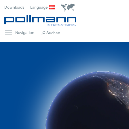
Downloads
Language
Navigation
Home
Hervorgehoben
Innovation
Hervorgehoben