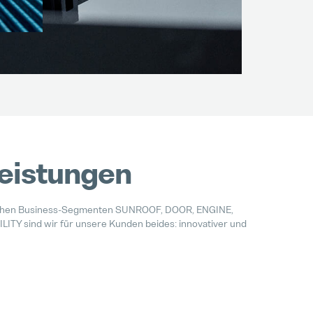
leistungen
ischen Business-Segmenten SUNROOF, DOOR, ENGINE,
Y sind wir für unsere Kunden beides: innovativer und