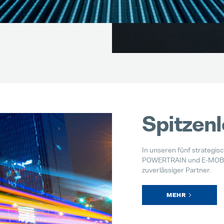
Spitzen
In unseren fünf strateg
POWERTRAIN und E-MOBILIT
zuverlässiger Partner.
MEHR