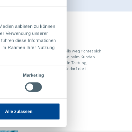
 Medien anbieten zu können
03
hrer Verwendung unserer
Realisierung
 führen diese Informationen
ie im Rahmen Ihrer Nutzung
hon von der Konzeption eines Bauteils weg richtet sich
les auf eine wirtschaftliche Integration beim Kunden
s. Unsere Produktionssysteme sind in Taktung,
ografie und Logistik exakt auf den Bedarf dort
sgerichtet.
Marketing
MEHR
Alle zulassen