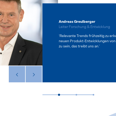
Andreas Greulberger
Markus Pollmann
Robert Pollmann
Leiter Forschung & Entwicklung
‘Relevante Trends frühzeitig zu er
neuen Produkt-Entwicklungen von 
zu sein, das treibt uns an.’