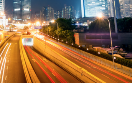
Compliance
Produktionstechniker (M/W/D) für den Standort Karlstein
Pollmann startet Tech-Day-Format
Hervorgehoben
Vollzeit
15. Dezember 2025
Realisierung
Projektleiter / Project Manager (M/W/D)
Pollmann & MAXXOM auf der IAA MOBILITY 2025
Hervorgehoben
Vollzeit
27. August 2025
Prototypen
SAP Modulbetreuung / Production Planning und Plant Maintenance (M/W/D)
Pollmann zieht erste Bilanz zur Vitis-Verlagerung
Hervorgehoben
Vollzeit
21. August 2025
Trainee Programm
HTL-Absolventen (m/w/d)
Matthias Haider ist neuer CFO von Pollmann International
Hervorgehoben
Vollzeit
24. Juli 2025