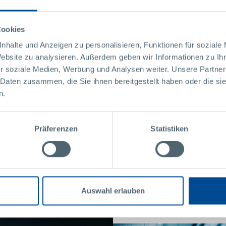
Cookies
nhalte und Anzeigen zu personalisieren, Funktionen für soziale
02
Website zu analysieren. Außerdem geben wir Informationen zu I
Technologie
r soziale Medien, Werbung und Analysen weiter. Unsere Partner
 Daten zusammen, die Sie ihnen bereitgestellt haben oder die s
Prozessinnovation bei Pollmann-Baugruppen kristallisiert
Sc
n.
r
sich an den Schnittstellen der drei Technologiefelder
al
von
Metall, Kunststoff und Elektronik. Täglich entdecken wir
au
neue Potenziale und bringen sie zur Serienreife.
Ge
au
Präferenzen
Statistiken
MEHR
Auswahl erlauben