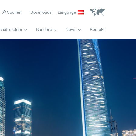
Downloads
Language
chäftsfelder
Karriere
News
Kontakt
Home
Maschinenbediener / Qualitätskontrolle (M/W/D) Wochenendschicht
Jede Biene zählt
Hervorgehoben
Vollzeit
04. Mai 2026
Innovation
Internal Sales Calculation (M/W/D)
Es ist nie zu spät für den richtigen Beruf
Hervorgehoben
Vollzeit
28. Juli 2026