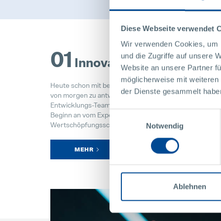
Diese Webseite verwendet 
Wir verwenden Cookies, um I
01
und die Zugriffe auf unsere 
Innovation
Website an unsere Partner fü
möglicherweise mit weiteren
Heute schon mit besten Konzepten auf Kundenfragen
der Dienste gesammelt habe
von morgen zu antworten, das ist Kernaufgabe unsere
Entwicklungs-Teams. Jede Kunden-Anfrage profitiert 
Einwilligungsauswahl
Beginn an vom Experten-Wissen in jedem
Wertschöpfungsschritt.
Notwendig
MEHR
Ablehnen