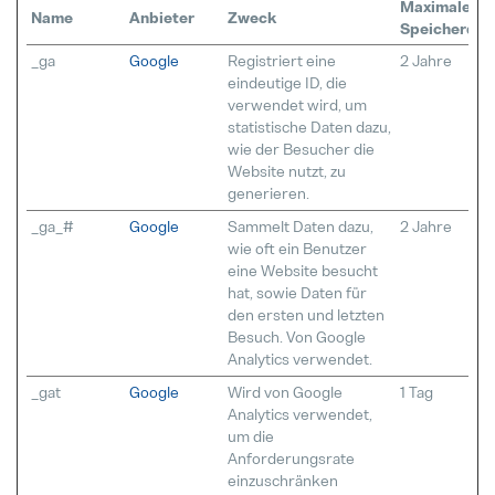
Maximale
Name
Anbieter
Zweck
Speicherdau
_ga
Google
Registriert eine
2 Jahre
eindeutige ID, die
verwendet wird, um
statistische Daten dazu,
wie der Besucher die
Website nutzt, zu
generieren.
_ga_#
Google
Sammelt Daten dazu,
2 Jahre
wie oft ein Benutzer
eine Website besucht
hat, sowie Daten für
den ersten und letzten
Besuch. Von Google
Analytics verwendet.
_gat
Google
Wird von Google
1 Tag
Analytics verwendet,
um die
Anforderungsrate
einzuschränken