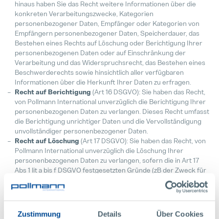
hinaus haben Sie das Recht weitere Informationen über die
konkreten Verarbeitungszwecke, Kategorien
personenbezogener Daten, Empfänger oder Kategorien von
Empfängern personenbezogener Daten, Speicherdauer, das
Bestehen eines Rechts auf Löschung oder Berichtigung Ihrer
personenbezogenen Daten oder auf Einschränkung der
Verarbeitung und das Widerspruchsrecht, das Bestehen eines
Beschwerderechts sowie hinsichtlich aller verfügbaren
Informationen über die Herkunft Ihrer Daten zu erfragen.
Recht auf Berichtigung
(Art 16 DSGVO): Sie haben das Recht,
von Pollmann International unverzüglich die Berichtigung Ihrer
personenbezogenen Daten zu verlangen. Dieses Recht umfasst
die Berichtigung unrichtiger Daten und die Vervollständigung
unvollständiger personenbezogener Daten.
Recht auf Löschung
(Art 17 DSGVO): Sie haben das Recht, von
Pollmann International unverzüglich die Löschung Ihrer
personenbezogenen Daten zu verlangen, sofern die in Art 17
Abs 1 lit a bis f DSGVO festgesetzten Gründe (zB der Zweck für
die Verarbeitung ist nicht mehr gegeben) vorliegen und die
Verarbeitung Ihrer personenbezogenen Daten nicht
erforderlich ist.
Recht auf Einschränkung der Verarbeitung
(Art 18 DSGVO):
Zustimmung
Details
Über Cookies
Unter den in Art 18 DSGVO genannten Fällen (zB Unrichtigkeit