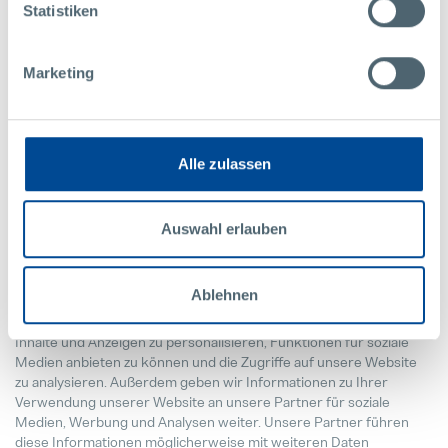
Statistiken
1030 Wien
Telefon: +43 1 521 52-25 69
E Mail:
dsb@dsb.gv.at
Marketing
Ihre Betroffenenrechte können Sie – mit Ausnahme des
Beschwerderechts an die Österreichische Datenschutzbehörde –
gegenüber Pollmann unter folgender Adresse geltend machen:
Alle zulassen
POLLMANN INTERNATIONAL GMBH
Raabser Str. 1 / 3822 Karlstein / Austria /
office@pollmann.at
/ Tel.:
+43 2844 223-0
Auswahl erlauben
Ablehnen
Diese Webseite verwendet Cookies. Wir verwenden Cookies, um
Inhalte und Anzeigen zu personalisieren, Funktionen für soziale
Medien anbieten zu können und die Zugriffe auf unsere Website
zu analysieren. Außerdem geben wir Informationen zu Ihrer
Verwendung unserer Website an unsere Partner für soziale
Medien, Werbung und Analysen weiter. Unsere Partner führen
diese Informationen möglicherweise mit weiteren Daten