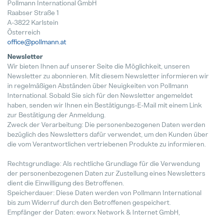
Pollmann International GmbH
Raabser Straße 1
A-3822 Karlstein
Jede Biene zählt
Österreich
04. Mai 2026
office@pollmann.at
Newsletter
Es ist nie zu spät für den richtigen
Wir bieten Ihnen auf unserer Seite die Möglichkeit, unseren
28. Juli 2026
Newsletter zu abonnieren. Mit diesem Newsletter informieren wir
in regelmäßigen Abständen über Neuigkeiten von Pollmann
International. Sobald Sie sich für den Newsletter angemeldet
Pollmann startet Tech-Day-Format
haben, senden wir Ihnen ein Bestätigungs-E-Mail mit einem Link
15. Dezember 2025
zur Bestätigung der Anmeldung.
Zweck der Verarbeitung: Die personenbezogenen Daten werden
bezüglich des Newsletters dafür verwendet, um den Kunden über
Pollmann & MAXXOM auf der IAA 
die vom Verantwortlichen vertriebenen Produkte zu informieren.
27. August 2025
Rechtsgrundlage: Als rechtliche Grundlage für die Verwendung
Pollmann zieht erste Bilanz zur Vi
der personenbezogenen Daten zur Zustellung eines Newsletters
21. August 2025
dient die Einwilligung des Betroffenen.
Speicherdauer: Diese Daten werden von Pollmann International
bis zum Widerruf durch den Betroffenen gespeichert.
Matthias Haider ist neuer CFO von
Empfänger der Daten: eworx Network & Internet GmbH,