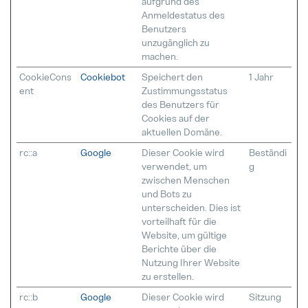
aufgrund des
Anmeldestatus des
Benutzers
unzugänglich zu
machen.
CookieCons
Cookiebot
Speichert den
1 Jahr
ent
Zustimmungsstatus
des Benutzers für
Cookies auf der
aktuellen Domäne.
rc::a
Google
Dieser Cookie wird
Beständi
verwendet, um
g
zwischen Menschen
und Bots zu
unterscheiden. Dies ist
vorteilhaft für die
Website, um gültige
Berichte über die
Nutzung Ihrer Website
zu erstellen.
rc::b
Google
Dieser Cookie wird
Sitzung