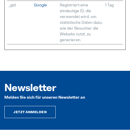
_gid
Google
Registriert eine
1 Tag
eindeutige ID, die
verwendet wird, um
statistische Daten dazu,
wie der Besucher die
Website nutzt, zu
generieren.
Newsletter
Melden Sie sich für unseren Newsletter an
JETZT ANMELDEN