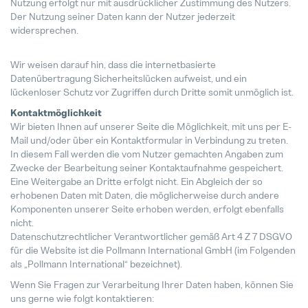
Nutzung erfolgt nur mit ausdrücklicher Zustimmung des Nutzers.
Der Nutzung seiner Daten kann der Nutzer jederzeit
widersprechen.
Internal Sales Calculation (M/W/D)
Vollzeit
Wir weisen darauf hin, dass die internetbasierte
Datenübertragung Sicherheitslücken aufweist, und ein
Produktionstechniker (M/W/D) für
lückenloser Schutz vor Zugriffen durch Dritte somit unmöglich ist.
Vollzeit
Kontaktmöglichkeit
Wir bieten Ihnen auf unserer Seite die Möglichkeit, mit uns per E-
Projektleiter / Project Manager (
Mail und/oder über ein Kontaktformular in Verbindung zu treten.
Vollzeit
In diesem Fall werden die vom Nutzer gemachten Angaben zum
Zwecke der Bearbeitung seiner Kontaktaufnahme gespeichert.
Eine Weitergabe an Dritte erfolgt nicht. Ein Abgleich der so
SAP Modulbetreuung / Production
erhobenen Daten mit Daten, die möglicherweise durch andere
Vollzeit
Komponenten unserer Seite erhoben werden, erfolgt ebenfalls
nicht.
Datenschutzrechtlicher Verantwortlicher gemäß Art 4 Z 7 DSGVO
HTL-Absolventen (m/w/d)
für die Website ist die Pollmann International GmbH (im Folgenden
Vollzeit
als „Pollmann International“ bezeichnet).
Wenn Sie Fragen zur Verarbeitung Ihrer Daten haben, können Sie
uns gerne wie folgt kontaktieren: