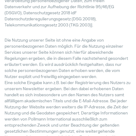
Verarbeitung personenbezogener Daten, zum freien
Datenverkehr und zur Aufhebung der Richtlinie 95/46/EG
(DSGVO), Datenschutzgesetz 2018 idF
Compliance
Datenschutzderegulierungsgesetz (DSG 20018),
Hervorgehoben
Telekommunikationsgesetz 2003 (TKG 2003)].
Realisierung
Die Nutzung unserer Seite ist ohne eine Angabe von
Hervorgehoben
personenbezogenen Daten möglich. Für die Nutzung einzelner
Services unserer Seite können sich hierfür abweichende
Regelungen ergeben, die in diesem Falle nachstehend gesondert
Prototypen
erläutert werden. Es wird ausdrücklich festgehalten, dass nur
Hervorgehoben
solche personenbezogenen Daten erhoben werden, die vom
Nutzer explizit und freiwillig eingegeben werden.
Trainee Programm
Eine solche Eingabe kann z.B. bei der Registrierung des Nutzers zu
Hervorgehoben
unserem Newsletter ergeben. Bei den dabei erhobenen Daten
handelt es sich insbesondere um den Namen des Nutzers samt
allfälligem akademischen Titels und die E-Mail-Adresse. Bei jeder
Nutzung der Website werden weiters die IP-Adresse, die Zeit der
Nutzung und die Geodaten gespeichert. Derartige Informationen
werden von Pollmann International ausschließlich zum
entsprechenden Zweck und unter Beachtung der geltenden
Maschinenbediener / Qualitätsko
gesetzlichen Bestimmungen genutzt; eine weitergehende
Vollzeit