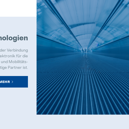
nologien
 der Verbindung
ektronik für die
und Mobilitäts-
tige Partner ist.
MEHR