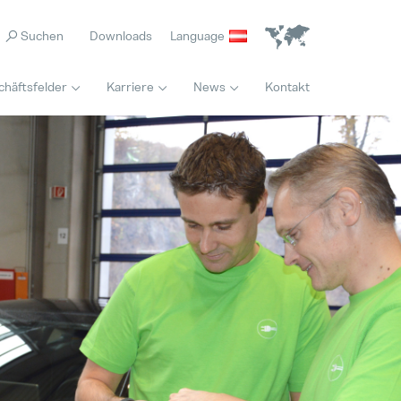
Downloads
Language
chäftsfelder
Karriere
News
Kontakt
Home
Maschinenbediener / Qualitätskontrolle (M/W/D) Wochenendschicht
Jede Biene zählt
Hervorgehoben
Vollzeit
04. Mai 2026
Innovation
Internal Sales Calculation (M/W/D)
Es ist nie zu spät für den richtigen Beruf
Hervorgehoben
Vollzeit
28. Juli 2026