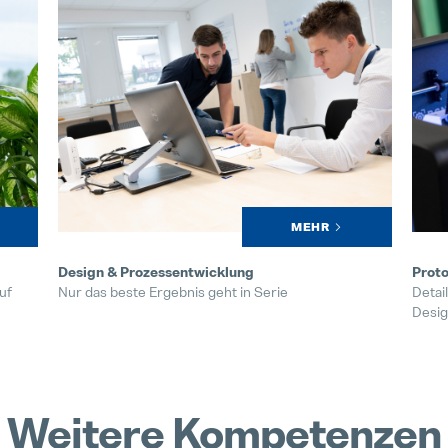
MEHR
Prototypen
Reali
Detailgetreue Bauteile für Fertigungstests oder
Ein g
Designvalidierung
Kunde
drei 
Weitere Kompetenzen