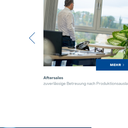
MEHR
MEHR
Design & Prozessentwicklung
oduktionsauslauf
Nur das beste Ergebnis geht in Serie