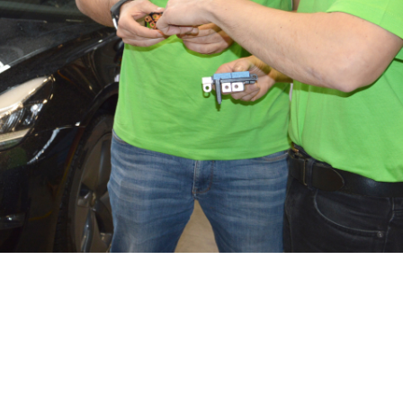
Compliance
Produktionstechniker (M/W/D) für den Standort Karlstein
Pollmann startet Tech-Day-Format
Hervorgehoben
Vollzeit
15. Dezember 2025
Realisierung
Projektleiter / Project Manager (M/W/D)
Pollmann & MAXXOM auf der IAA MOBILITY 2025
Hervorgehoben
Vollzeit
27. August 2025
Prototypen
SAP Modulbetreuung / Production Planning und Plant Maintenance (M/W/D)
Pollmann zieht erste Bilanz zur Vitis-Verlagerung
Hervorgehoben
Vollzeit
21. August 2025
Trainee Programm
HTL-Absolventen (m/w/d)
Matthias Haider ist neuer CFO von Pollmann International
Hervorgehoben
Vollzeit
24. Juli 2025