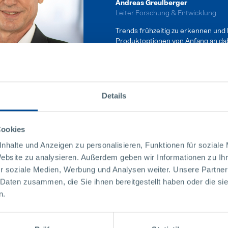
Andreas Greulberger
Leiter Forschung & Entwicklung
Trends frühzeitig zu erkennen und
Produktoptionen von Anfang an dabe
treibt uns an.
Details
Cookies
nhalte und Anzeigen zu personalisieren, Funktionen für soziale
Website zu analysieren. Außerdem geben wir Informationen zu I
r soziale Medien, Werbung und Analysen weiter. Unsere Partner
 Daten zusammen, die Sie ihnen bereitgestellt haben oder die s
Interessante Fakten
n.