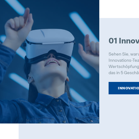
01 Inno
Sehen Sie, war
Innovations-Te
Wertschöpfungs
das in 5 Geschä
INNOVATI