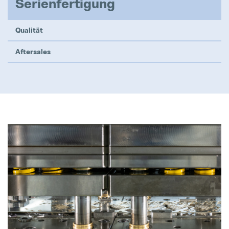
Serienfertigung
Internal Sales Calculation (M/W/D)
Qualität
Vollzeit
Aftersales
Produktionstechniker (M/W/D) für
Vollzeit
Projektleiter / Project Manager (
Vollzeit
SAP Modulbetreuung / Production
Vollzeit
HTL-Absolventen (m/w/d)
Vollzeit