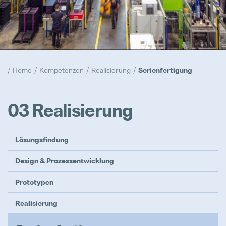
Compliance
Hervorgehoben
Realisierung
Home
Kompetenzen
Realisierung
Serienfertigung
Hervorgehoben
Prototypen
03 Realisierung
Hervorgehoben
Trainee Programm
Lösungsfindung
Hervorgehoben
Design & Prozessentwicklung
Prototypen
Realisierung
Maschinenbediener / Qualitätsko
Vollzeit