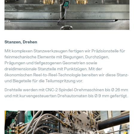
Jede Biene zählt
04. Mai 2026
Es ist nie zu spät für den richtigen
Stanzen, Drehen
28. Juli 2026
Mit komplexen Stanzwerkzeugen fertigen wir Präzisionsteile für
feinmechanische Elemente mit Biegungen, Durchzügen,
Pollmann startet Tech-Day-Format
Prägungen und tiefgezogenen Geometrien sowie
15. Dezember 2025
dreidimensionale Stanzteile mit Punktzügen. Mit der
ökonomischen Reel-to-Reel-Technologie bereiten wir diese Stanz-
und Biegeteile für die Teilumspritzung vor.
Pollmann & MAXXOM auf der IAA 
Drehteile werden mit CNC-2 Spindel-Drehmaschinen bis Ø 26 mm
27. August 2025
und mit kurvengesteuerten Drehautomaten bis Ø 9 mm gefertigt.
Pollmann zieht erste Bilanz zur Vi
21. August 2025
Matthias Haider ist neuer CFO von