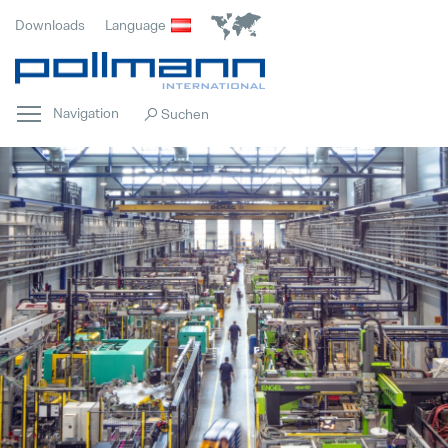
Downloads
Language
Navigation
Home
Hervorgehoben
Innovation
Hervorgehoben