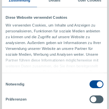
130
Zustimmung
Details
Über Cookies
Spritzuguss-Maschinen weltweit im Einsatz
Diese Webseite verwendet Cookies
Wir verwenden Cookies, um Inhalte und Anzeigen zu
personalisieren, Funktionen für soziale Medien anbieten
zu können und die Zugriffe auf unsere Website zu
analysieren. Außerdem geben wir Informationen zu Ihrer
Verwendung unserer Website an unsere Partner für
soziale Medien, Werbung und Analysen weiter. Unsere
Spritzguss-Maschinen mit
Partner führen diese Informationen möglicherweise mit
Schließkraft von 50-650 Tonnen
weiteren Daten zusammen, die Sie ihnen bereitgestellt
haben oder die sie im Rahmen Ihrer Nutzung der Dienste
gesammelt haben.
Einwilligungsauswahl
Notwendig
Präferenzen
Verarbeitung von PBT, POM, PP, PA, PC, PA+CF = hochwertige