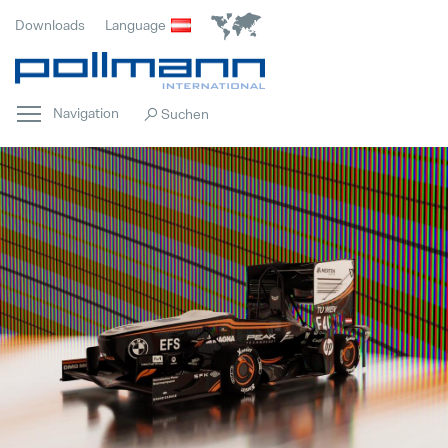
Downloads
Language
Navigation
Home
Hervorgehoben
Innovation
Hervorgehoben