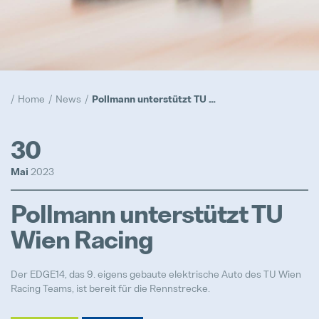
Compliance
Hervorgehoben
Realisierung
Home
News
Pollmann unterstützt TU Wien Racing
Hervorgehoben
Prototypen
30
Hervorgehoben
Mai
2023
Trainee Programm
Pollmann unterstützt TU
Hervorgehoben
Wien Racing
Der EDGE14, das 9. eigens gebaute elektrische Auto des TU Wien
Racing Teams, ist bereit für die Rennstrecke.
Maschinenbediener / Qualitätsko
Vollzeit