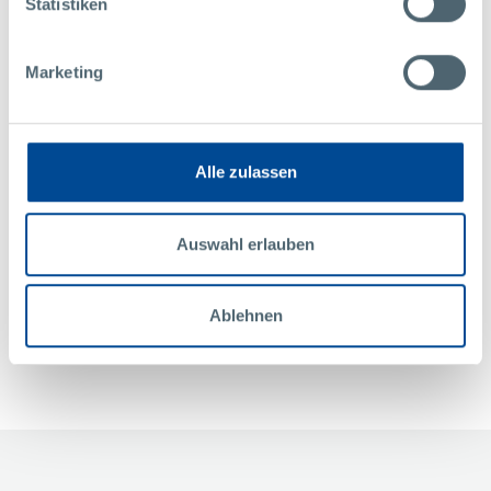
Statistiken
Frau
Jasmin Schön
Marketing & Kommunikation
Marketing
Pollmann International GmbH
Raabser Straße 1
3822 Karlstein / Thaya
Alle zulassen
Austria
+43 2844 223 1480
marketing@pollmann.at
Auswahl erlauben
KONTAKT
Ablehnen