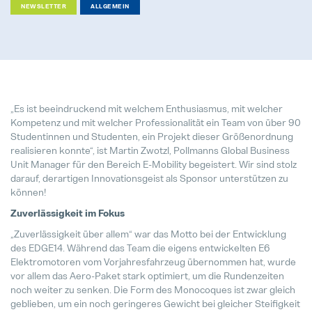
NEWSLETTER
ALLGEMEIN
Internal Sales Calculation (M/W/D)
Vollzeit
Produktionstechniker (M/W/D) für
Vollzeit
„Es ist beeindruckend mit welchem Enthusiasmus, mit welcher
Kompetenz und mit welcher Professionalität ein Team von über 90
Studentinnen und Studenten, ein Projekt dieser Größenordnung
Projektleiter / Project Manager (
realisieren konnte“, ist Martin Zwotzl, Pollmanns Global Business
Vollzeit
Unit Manager für den Bereich E-Mobility begeistert. Wir sind stolz
darauf, derartigen Innovationsgeist als Sponsor unterstützen zu
SAP Modulbetreuung / Production
können!
Vollzeit
Zuverlässigkeit im Fokus
„Zuverlässigkeit über allem“ war das Motto bei der Entwicklung
HTL-Absolventen (m/w/d)
des EDGE14. Während das Team die eigens entwickelten E6
Vollzeit
Elektromotoren vom Vorjahresfahrzeug übernommen hat, wurde
vor allem das Aero-Paket stark optimiert, um die Rundenzeiten
noch weiter zu senken. Die Form des Monocoques ist zwar gleich
geblieben, um ein noch geringeres Gewicht bei gleicher Steifigkeit