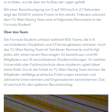
zu erzielen, wurde aber am Aufbau der Lagen gefeilt.
Mit einer Beschleunigung von 0 auf 100 km/h in 2,7 Sekunden
Jede Biene zählt
zeigt der EDGE14, welche Power in ihm steckt. Pollmann wünscht
04. Mai 2026
dem TU Wien Racing Team eine erfolgreiche Rennsaison in der
Formula Student!
Über das Team
Es ist nie zu spät für den richtigen
28. Juli 2026
Die Formula Student umfasst weltweit 600 Teams, die in 8
verschiedenen Disziplinen und 3 Fahrzeugklassen antreten. Auch
das TU Wien Racing Team ist Teil dieser Rennserie und fertigt
Pollmann startet Tech-Day-Format
jedes Jahr einen neuen Rennwagen. Es besteht aus rund 90
15. Dezember 2025
Mitgliedern aus 15 verschiedenen Studienrichtungen. An welcher
Universität oder Fachhochschule diese studieren, spielt dabei
keine Rolle. Durch die Arbeit im TU Wien Racing Team können die
Pollmann & MAXXOM auf der IAA 
Mitglieder vielfältige praktische Erfahrungen sammeln und
27. August 2025
zahlreiche Unternehmen und Organisationen kennenlernen. Das
ist wertvoll für den späteren Berufseinstieg.
Pollmann zieht erste Bilanz zur Vi
21. August 2025
Matthias Haider ist neuer CFO von