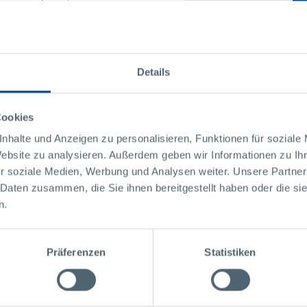
gionalen Web-Design
Details
gebnis begeistert:“
Bei
 Positionierung, die
rscht und somit die
Cookies
ch die umfangreichen
en Richtlinienerstellung
nhalte und Anzeigen zu personalisieren, Funktionen für soziale
wickelt werden.“
Website zu analysieren. Außerdem geben wir Informationen zu I
sch, Englisch, Chinesisch
r soziale Medien, Werbung und Analysen weiter. Unsere Partner
 wird zurzeit noch
 Daten zusammen, die Sie ihnen bereitgestellt haben oder die s
n.
Präferenzen
Statistiken