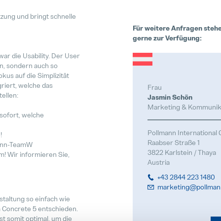
tzung und bringt schnelle
Für weitere Anfragen stehe
gerne zur Verfügung:
ar die Usability. Der User
en, sondern auch so
us auf die Simplizität
riert, welche das
Frau
ellen:
Jasmin Schön
Marketing & Kommunik
sofort, welche
Pollmann Internationa
!
Raabser Straße 1
mann-TeamW
3822 Karlstein / Thaya
em! Wir informieren Sie,
Austria
+43 2844 223 1480
marketing@pollman
taltung so einfach wie
 Concrete 5 entschieden.
st somit optimal, um die