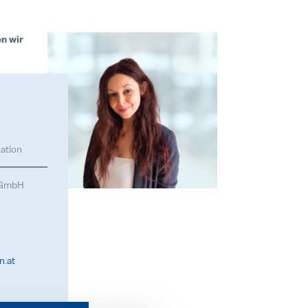
n wir
ation
l GmbH
n.at