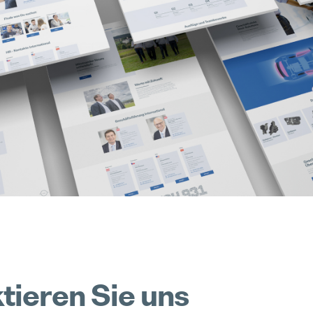
Compliance
Produktionstechniker (M/W/D) für den Standort Karlstein
Pollmann startet Tech-Day-Format
Hervorgehoben
Vollzeit
15. Dezember 2025
Realisierung
Projektleiter / Project Manager (M/W/D)
Pollmann & MAXXOM auf der IAA MOBILITY 2025
Hervorgehoben
Vollzeit
27. August 2025
Prototypen
SAP Modulbetreuung / Production Planning und Plant Maintenance (M/W/D)
Pollmann zieht erste Bilanz zur Vitis-Verlagerung
Hervorgehoben
Vollzeit
21. August 2025
Trainee Programm
HTL-Absolventen (m/w/d)
Matthias Haider ist neuer CFO von Pollmann International
Hervorgehoben
Vollzeit
24. Juli 2025
tieren Sie uns