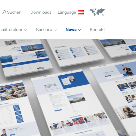
Downloads
Language
chäftsfelder
Karriere
News
Kontakt
Home
Maschinenbediener / Qualitätskontrolle (M/W/D) Wochenendschicht
Jede Biene zählt
Hervorgehoben
Vollzeit
04. Mai 2026
Innovation
Internal Sales Calculation (M/W/D)
Es ist nie zu spät für den richtigen Beruf
Hervorgehoben
Vollzeit
28. Juli 2026