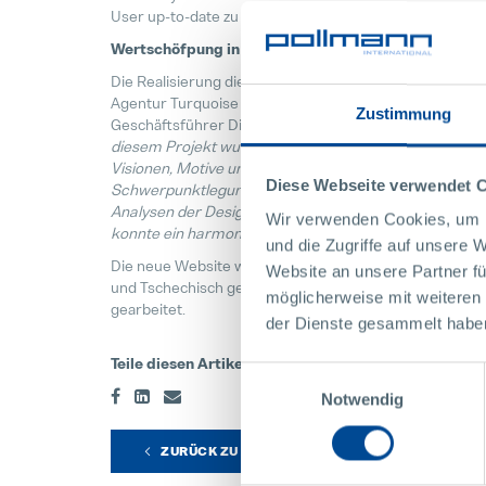
User up-to-date zu halten.
Wertschöfpung in der Region
Die Realisierung dieses Projektes erfolgte mit der re
Agentur Turquoise Digital e.U. aus Waidhofen/Thaya.
Zustimmung
Geschäftsführer Dipl.-Ing. Georg Ertl ist selbst vom Er
diesem Projekt wurde anhand eines Workshops u.a. die
Visionen, Motive und Bedürfnisse des Kunden ausgefo
Diese Webseite verwendet 
Schwerpunktlegung für das Unternehmen gelegt.Dur
Analysen der Designelemente und die damit verbunden
Wir verwenden Cookies, um I
konnte ein harmonisches und einheitliches Design ent
und die Zugriffe auf unsere 
Die neue Website wird es künftig in den Sprachen Deut
Website an unsere Partner fü
und Tschechisch geben. An den letzten beiden Sprachen
möglicherweise mit weiteren
gearbeitet.
der Dienste gesammelt habe
Teile diesen Artikel
Einwilligungsauswahl
Notwendig
ZURÜCK ZU ALLEN NEWS