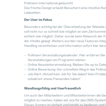
Pollmann International gelauncht.
Das frische Design erlaubt Besuchern eine intuitive Nu
Ladezeiten.
Der User im Fokus
Besonders wichtig bei der Überarbeitung der Website w
soll nicht nur so schnell wie möglich an sein Ziel komm
einfach wie möglich. Daher wurde beim Relaunch der Fok
der Inhalte gelegt. Weiters wurden neue Features integ
Handling vereinfachen und Information sofort klar darst
Pollmann Veranstaltungskalender: Hier erfahren Sie 
Veranstaltungen am Programm stehen.
Online Newsletteranmeldung: Bleiben Sie up-to-Date
Online Bewerbung: Der schnellste Weg in das Poll
Job Alert: Aktuell kein Job für Sie dabei? Kein Probl
sobald wir etwas Passendes haben!
Wandlungsfähig und Userfreundlich
Um auch den Mitarbeitern und Mitarbeiterinnen die Ges
möglich zu machen, haben wir uns für das CMS-System
Dieses System ist einfach und intuitiv zu bedienen und i