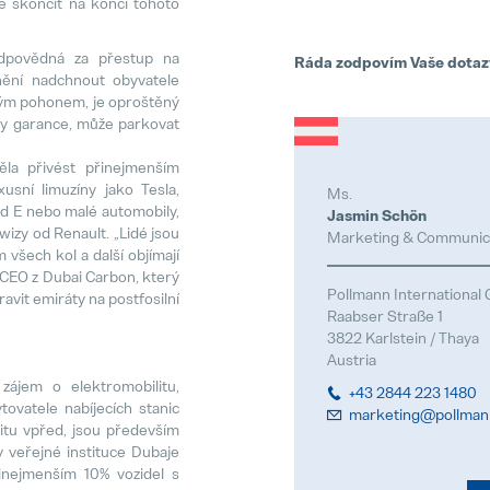
e skončit na konci tohoto
zodpovědná za přestup na
Ráda zodpovím Vaše dotaz
nění nadchnout obyvatele
ckým pohonem, je oproštěný
oby garance, může parkovat
a přivést přinejmenším
xusní limuzíny jako Tesla,
Ms.
id E nebo malé automobily,
Jasmin Schön
wizy od Renault. „Lidé jsou
Marketing & Communic
m všech kol a další objímají
, CEO z Dubai Carbon, který
Pollmann Internationa
avit emiráty na postfosilní
Raabser Straße 1
3822 Karlstein / Thaya
Austria
ájem o elektromobilitu,
+43 2844 223 1480
tovatele nabíjecích stanic
marketing@pollman
itu vpřed, jsou především
ny veřejné instituce Dubaje
řinejmenším 10% vozidel s