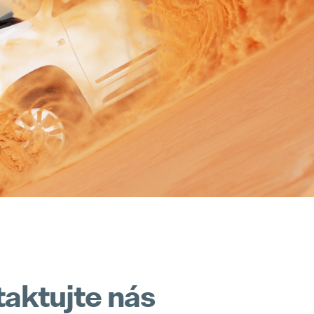
Naše zásady
Záruka Elektromobilita
Popular
08. May 2025
Realizace
Pollmann is once again a “Leading Employer”
Popular
28. April 2025
Trainee program
Pollmann optimizes European production footprint
Popular
03. April 2025
Prototypy
hofer powertrain and Pollmann International shape the future of mobility
Popular
11. March 2025
aktujte nás