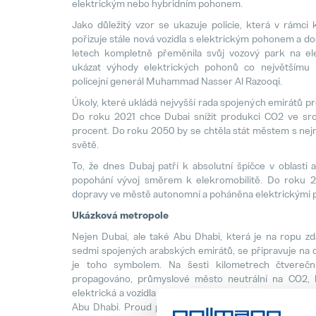
elektrickým nebo hybridním pohonem.
Jako důležitý vzor se ukazuje policie, která v rámc
pořizuje stále nová vozidla s elektrickým pohonem a dost
letech kompletně přeměnila svůj vozový park na ele
ukázat výhody elektrických pohonů co největšímu po
policejní generál Muhammad Nasser Al Razooqi.
Úkoly, které ukládá nejvyšší rada spojených emirátů pr
Do roku 2021 chce Dubai snížit produkci CO2 ve sr
procent. Do roku 2050 by se chtěla stát městem s nej
světě.
To, že dnes Dubaj patří k absolutní špičce v oblasti 
popohání vývoj směrem k elekromobilitě. Do roku 2
dopravy ve městě autonomní a poháněna elektrickými 
Ukázková metropole
Nejen Dubai, ale také Abu Dhabi, která je na ropu zd
sedmi spojených arabských emirátů, se připravuje na 
je toho symbolem. Na šesti kilometrech čtvereční
propagováno, průmyslové město neutrální na CO2, 
elektrická a vozidla s pohonem na fosilní paliva nesmí 
Abu Dhabi. Proud pro mobilitu v rámci města pochází