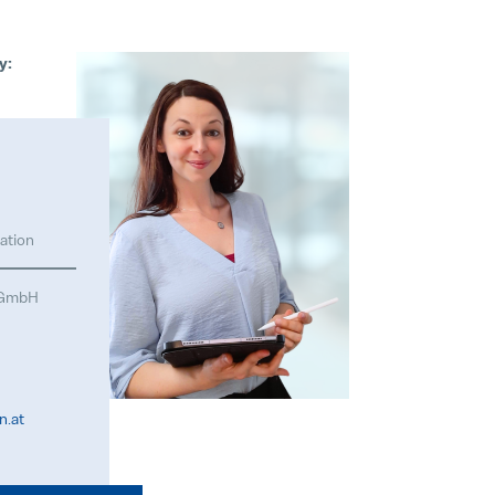
y:
ation
l GmbH
n.at