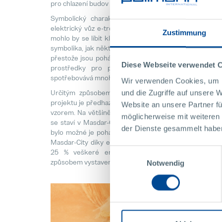
pro chlazení budov se mimo jiné využívá také proudění v
Symbolický charakter má také to, že zde Audi pře
elektrický vůz e-tron. Toto SUV s elektrickým poho
Zustimmung
mohlo by se líbit klientům na golfu, kteří mají rádi vel
symbolika, jak někteří kritici poukazují, pouze pozitivn
přestože jsou poháněny elektropohonem, nejsou považ
Diese Webseite verwendet 
prostředky pro postfosilní éru- jsou příliš těžk
spotřebovává mnoho zdrojů.
Wir verwenden Cookies, um I
Určitým způsobem se to však hodí k Masdar-City
und die Zugriffe auf unsere 
projektu je předhazováno, že se v žádném případě nem
Website an unsere Partner fü
vzorem. Na většině dalších místech světa by totiž pro
möglicherweise mit weiteren
se staví v Masdar-City, nebyl celoročně dostatek slun
der Dienste gesammelt habe
bylo možné je pohánět neutrálně na CO2. Na tom nemě
Masdar-City díky elektromobilitě a díky odpovídající a
Einwilligungsauswahl
25 % veškeré energie, kterou by spotřebovalo s
způsobem vystavené město.
Notwendig