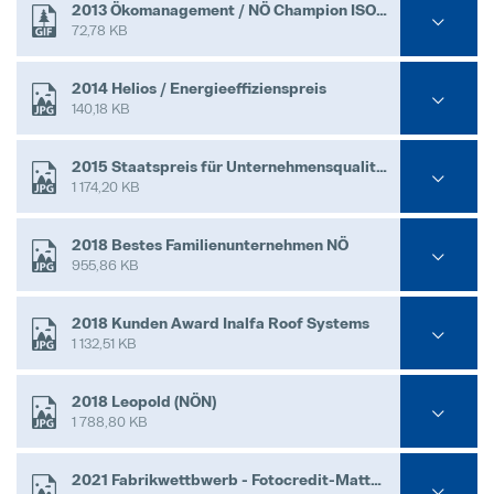
2013 Ökomanagement / NÖ Champion ISO 14001
72,78 KB
2014 Helios / Energieeffizienspreis
140,18 KB
2015 Staatspreis für Unternehmensqualität
1 174,20 KB
2018 Bestes Familienunternehmen NÖ
955,86 KB
2018 Kunden Award Inalfa Roof Systems
1 132,51 KB
2018 Leopold (NÖN)
1 788,80 KB
2021 Fabrikwettbwerb - Fotocredit-Matthias Heschl.jpg