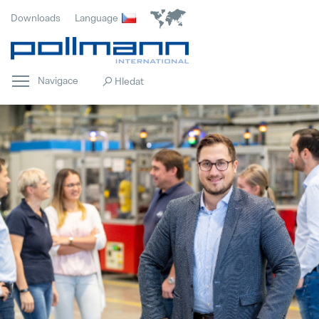
Downloads
Language
Navigace
Domovská stránka
Popular
Inovace
Popular