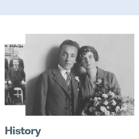
Pollmann presents initial review of
21. August 2025
Matthias Haider je novým finanční
24. July 2025
Záruka Elektromobilita
08. May 2025
Pollmann is once again a “Leadin
28. April 2025
History
Pollmann optimizes European prod
03. April 2025