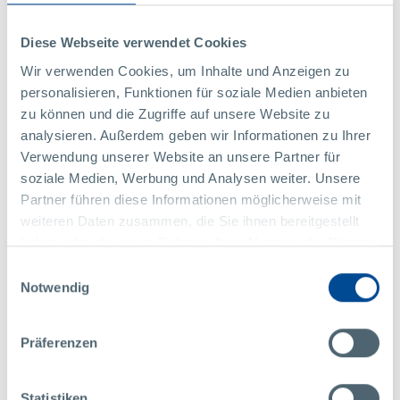
Markus Pollmann
Diese Webseite verwendet Cookies
Owner
Wir verwenden Cookies, um Inhalte und Anzeigen zu
Záleží na tom, jak intenzivně se člověk zabývá procesy,
personalisieren, Funktionen für soziale Medien anbieten
organizací a rozhraními, protože právě tam se většinou
zu können und die Zugriffe auf unsere Website zu
nachází možnosti zvýšení hospodárnosti.
analysieren. Außerdem geben wir Informationen zu Ihrer
Verwendung unserer Website an unsere Partner für
soziale Medien, Werbung und Analysen weiter. Unsere
Partner führen diese Informationen möglicherweise mit
Sociální odpovědnost
weiteren Daten zusammen, die Sie ihnen bereitgestellt
haben oder die sie im Rahmen Ihrer Nutzung der Dienste
gesammelt haben.
Einwilligungsauswahl
Notwendig
Drag
Präferenzen
Statistiken