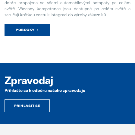
dobře propojena se všemi automobilovými hotspoty po celém
světě. Všechny kompetence jsou dostupné po celém světě a
zaručují krátkou cestu k integraci do výroby zákazníků.
POBOČKY
Zpravodaj
Přihlašte se k odběru našeho zpravodaje
PŘIHLÁSIT SE