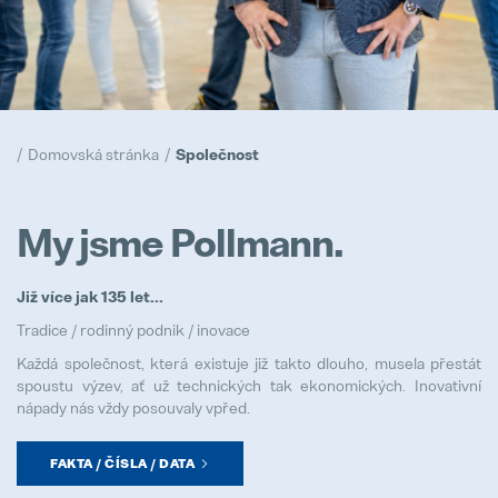
Naše zásady
Popular
Realizace
Domovská stránka
Společnost
Popular
Trainee program
My jsme Pollmann.
Popular
Již více jak 135 let...
Prototypy
Popular
Tradice / rodinný podnik / inovace
Každá společnost, která existuje již takto dlouho, musela přestát
spoustu výzev, ať už technických tak ekonomických. Inovativní
nápady nás vždy posouvaly vpřed.
Logistik/logistička
FAKTA / ČÍSLA / DATA
Full-time