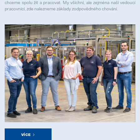
chceme spolu žít a pracovat. My všichni, ale zejména naši vedoucí
pracovníci, zde nalezneme základy zodpovědného chování.
VÍCE