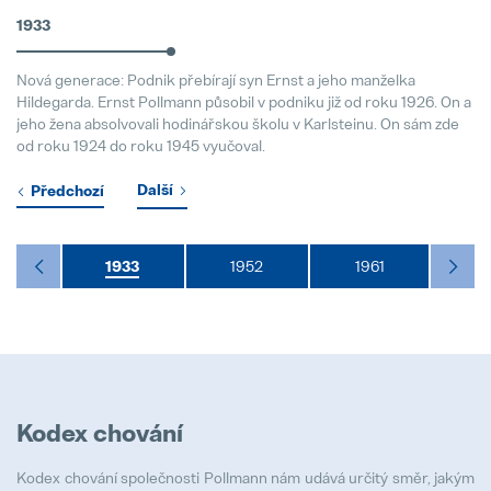
1933
hofer powertrain and Pollmann Inte
11. March 2025
Nová generace: Podnik přebírají syn Ernst a jeho manželka
Hildegarda. Ernst Pollmann působil v podniku již od roku 1926. On a
jeho žena absolvovali hodinářskou školu v Karlsteinu. On sám zde
od roku 1924 do roku 1945 vyučoval.
Další
Předchozí
88
1933
1952
1961
1
Kodex chování
Kodex chování společnosti Pollmann nám udává určitý směr, jakým