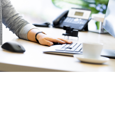
Naše zásady
Záruka Elektromobilita
Popular
08. May 2025
Realizace
Pollmann is once again a “Leading Employer”
Popular
28. April 2025
Trainee program
Pollmann optimizes European production footprint
Popular
03. April 2025
Prototypy
hofer powertrain and Pollmann International shape the future of mobility
Popular
11. March 2025