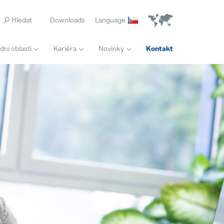
Downloads
Language
ní oblasti
Kariéra
Novinky
Kontakt
Domovská stránka
Logistik/logistička
Pollmann presents initial review of the Vitis relocation
Popular
Full-time
21. August 2025
Inovace
Matthias Haider je novým finančním ředitelem společnosti Pollmann International
Popular
24. July 2025