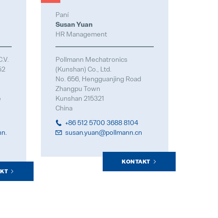
Paní
Susan Yuan
HR Management
.V.
Pollmann Mechatronics
52
(Kunshan) Co., Ltd.
No. 656, Hengguanjing Road
Zhangpu Town
e
Kunshan 215321
China
+86 512 5700 3688 8104
n.
susan.yuan@pollmann.cn
KONTAKT
KT