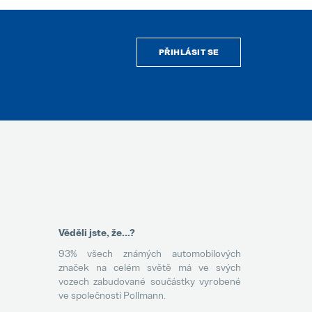
PŘIHLÁSIT SE
Věděli jste, že...?
93% všech známých automobilových
značek na celém světě má ve svých
vozech zabudované součástky vyrobené
ve společnosti Pollmann.