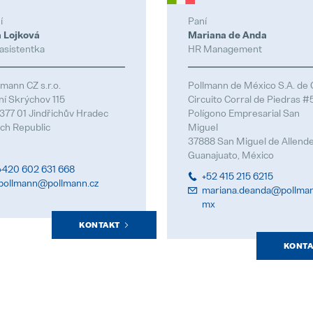
í
Paní
 Lojková
Mariana de Anda
asistentka
HR Management
lmann CZ s.r.o.
Pollmann de México S.A. de C
ní Skrýchov 115
Circuito Corral de Piedras #
377 01 Jindřichův Hradec
Polígono Empresarial San
ch Republic
Miguel
37888 San Miguel de Allend
Guanajuato, México
+420 602 631 668
+52 415 215 6215
pollmann@pollmann.cz
mariana.deanda@pollman
mx
KONTAKT
KONTA