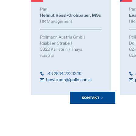
Pan
Pan
Helmut Rössl-Grobbauer, MSc
Eva
HR Management
HR 
Pollmann Austria GmbH
Pol
Raabser Straße 1
Dol
3822 Karlstein / Thaya
CZ-
Austria
Cze
+43 2844 223 1340
bewerben@pollmann.at
KONTAKT