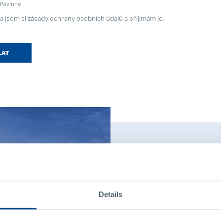
Povinné
a jsem si zásady ochrany osobních údajů a přijímám je.
LAT
Pollmann Int
Details
Již více jak 135 let se sí