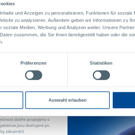
Nachází se zde centrum vý
Cookies
nhalte und Anzeigen zu personalisieren, Funktionen für soziale
Pollmann International G
Website zu analysieren. Außerdem geben wir Informationen zu I
Raabser Str.1
r soziale Medien, Werbung und Analysen weiter. Unsere Partner
3822 Karlstein/Thaya
Austria
 Daten zusammen, die Sie ihnen bereitgestellt haben oder die s
n.
Präferenzen
Statistiken
 pobočky
Auswahl erlauben
Doma všude po světě
lečnost dobře propojena s
mpetence jsou dostupné po
oby zákazníků.