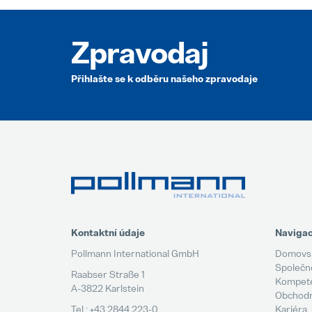
Zpravodaj
Přihlašte se k odběru našeho zpravodaje
Kontaktní údaje
Naviga
Pollmann International GmbH
Domovsk
Společn
Raabser Straße 1
Kompet
A-3822 Karlstein
Obchodní
Tel.: +43 2844 223-0
Kariéra