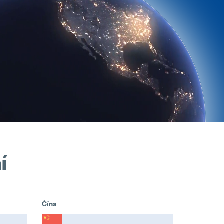
í
Čína