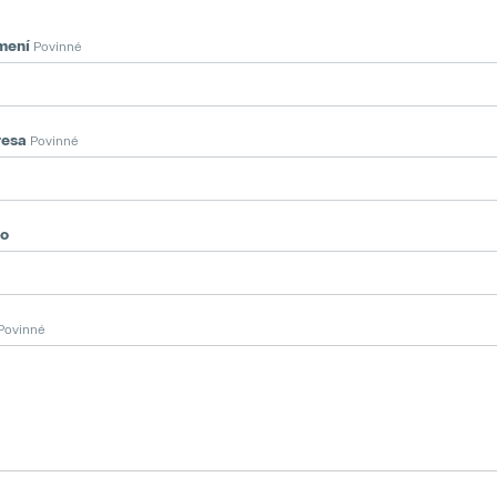
mení
Povinné
resa
Povinné
lo
Povinné