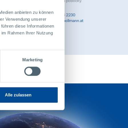
zkumu a vývoje i pro všechny ostatní pobočky.
 Medien anbieten zu können
mbH
Tel. +43 2844 2230
hrer Verwendung unserer
Email office@pollmann.at
 führen diese Informationen
ie im Rahmen Ihrer Nutzung
Marketing
Alle zulassen