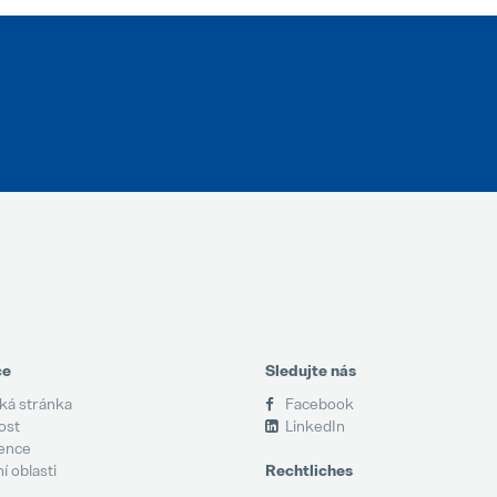
ce
Sledujte nás
á stránka
Facebook
ost
LinkedIn
ence
 oblasti
Rechtliches