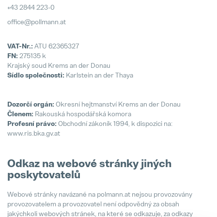
+43 2844 223-0
Naše zásady
office@pollmann.at
Popular
VAT-Nr.:
ATU 62365327
FN:
275135 k
Realizace
Krajský soud Krems an der Donau
Popular
Sídlo společnosti:
Karlstein an der Thaya
Trainee program
Popular
Dozorčí orgán:
Okresní hejtmanství Krems an der Donau
Členem:
Rakouská hospodářská komora
Profesní právo:
Obchodní zákoník 1994, k dispozici na:
Prototypy
www.ris.bka.gv.at
Popular
Odkaz na webové stránky jiných
poskytovatelů
Webové stránky navázané na polmann.at nejsou provozovány
Logistik/logistička
provozovatelem a provozovatel není odpovědný za obsah
Full-time
jakýchkoli webových stránek, na které se odkazuje, za odkazy