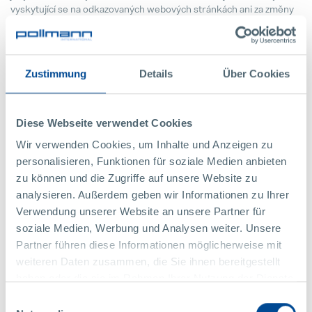
vyskytující se na odkazovaných webových stránkách ani za změny
těchto webových stránek. Z odkazu na webové stránky nelze
odvodit žádný názor, postoj ani souhlas provozovatele s obsahem
těchto stránek, ani z toho nelze odvodit spojení mezi
provozovatelem a provozovateli odkazovaných webových stránek.
Zustimmung
Details
Über Cookies
Pollmann presents initial review of
Naše žádost: Webové stránky www.pollmann.at slouží k
21. August 2025
propagaci a získávání kontaktů a jsou zaměřeny na národní a
mezinárodní zákazníky.
Diese Webseite verwendet Cookies
Matthias Haider je novým finanční
Wir verwenden Cookies, um Inhalte und Anzeigen zu
24. July 2025
Design & programování
personalisieren, Funktionen für soziale Medien anbieten
zu können und die Zugriffe auf unsere Website zu
Záruka Elektromobilita
Turquoise Digital
analysieren. Außerdem geben wir Informationen zu Ihrer
08. May 2025
Dipl.-Ing. Georg Ertl
Verwendung unserer Website an unsere Partner für
www.turquoise-digital.com
soziale Medien, Werbung und Analysen weiter. Unsere
please@makeawebsitefor.me
Pollmann is once again a “Leadin
Partner führen diese Informationen möglicherweise mit
+43 664 46 43 963
28. April 2025
weiteren Daten zusammen, die Sie ihnen bereitgestellt
haben oder die sie im Rahmen Ihrer Nutzung der Dienste
Pollmann optimizes European prod
gesammelt haben.
Einwilligungsauswahl
03. April 2025