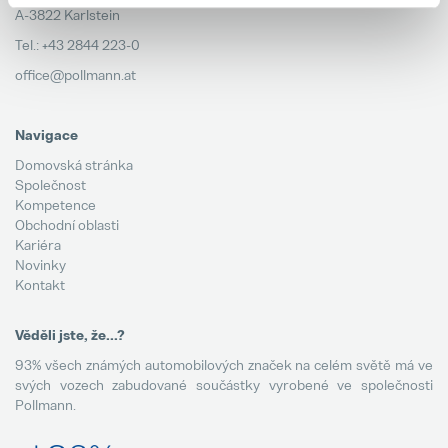
A-3822 Karlstein
Tel.: +43 2844 223-0
office@pollmann.at
Navigace
Domovská stránka
Společnost
Kompetence
Obchodní oblasti
Kariéra
Novinky
Kontakt
Věděli jste, že...?
93% všech známých automobilových značek na celém světě má ve
svých vozech zabudované součástky vyrobené ve společnosti
Pollmann.