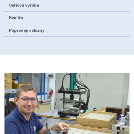
Sériová výroba
Kvalita
Poprodejní služby
Pollmann presents initial review of
21. August 2025
Matthias Haider je novým finanční
24. July 2025
Záruka Elektromobilita
08. May 2025
Pollmann is once again a “Leadin
28. April 2025
Pollmann optimizes European prod
03. April 2025