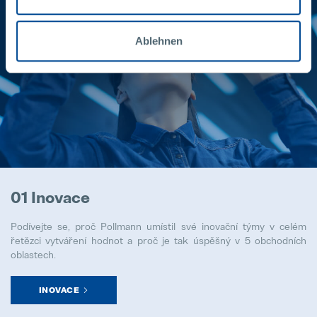
Ablehnen
01 Inovace
Podívejte se, proč Pollmann umístil své inovační týmy v celém
řetězci vytváření hodnot a proč je tak úspěšný v 5 obchodních
oblastech.
INOVACE