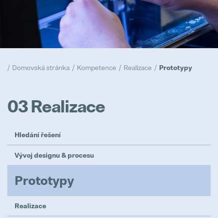
Naše zásady
Popular
Realizace
Domovská stránka
Kompetence
Realizace
Prototypy
Popular
Trainee program
03 Realizace
Popular
Prototypy
Hledání řešení
Popular
Vývoj designu & procesu
Prototypy
Logistik/logistička
Realizace
Full-time