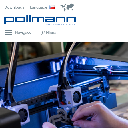
Downloads
Language
Navigace
Domovská stránka
Popular
Inovace
Popular