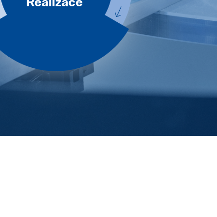
Realizace
Naše zásady
Záruka Elektromobilita
Popular
08. May 2025
Realizace
Pollmann is once again a “Leading Employer”
Popular
28. April 2025
Trainee program
Pollmann optimizes European production footprint
Popular
03. April 2025
Prototypy
hofer powertrain and Pollmann International shape the future of mobility
Popular
11. March 2025