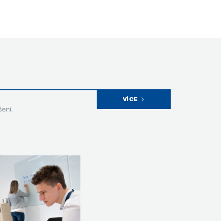
VÍCE
šení.