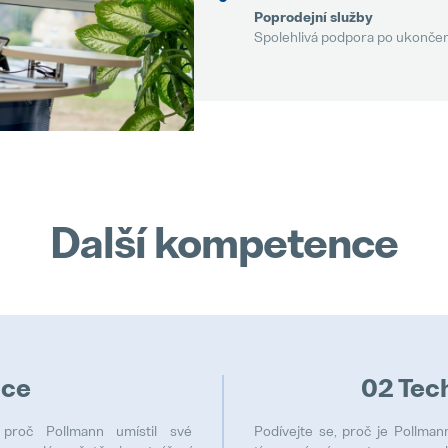
Poprodejní služby
Spolehlivá podpora po ukončen
Další kompetence
ace
02 Tec
 proč Pollmann umístil své
Podívejte se, proč je Pollman