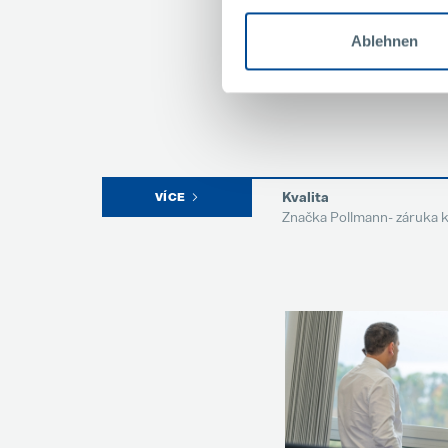
Ablehnen
Kvalita
VÍCE
Značka Pollmann- záruka kv