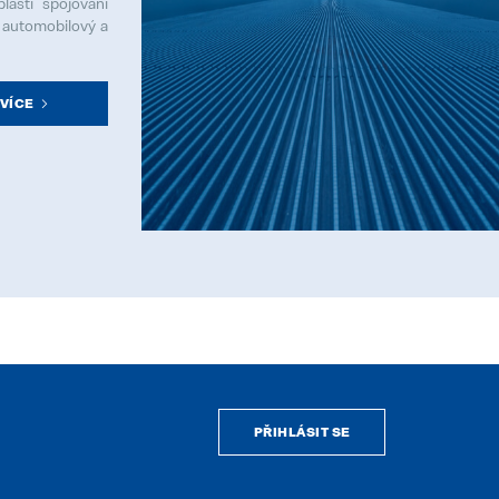
asti spojování
 automobilový a
VÍCE
PŘIHLÁSIT SE