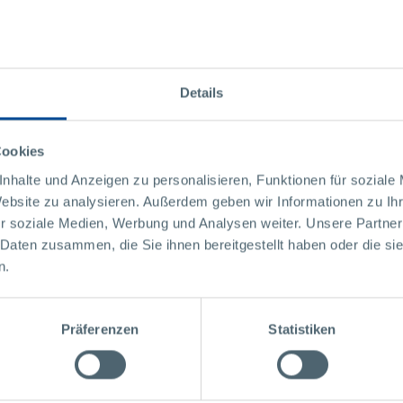
Details
ement se stará o zákaznické
ní cílů těchto tří elementů:
Cookies
nhalte und Anzeigen zu personalisieren, Funktionen für soziale
Website zu analysieren. Außerdem geben wir Informationen zu I
r soziale Medien, Werbung und Analysen weiter. Unsere Partner
 Daten zusammen, die Sie ihnen bereitgestellt haben oder die s
n.
Präferenzen
Statistiken
Sériová výroba
Plast, kov a elektronika jsou 
součástek s optimálními náklad