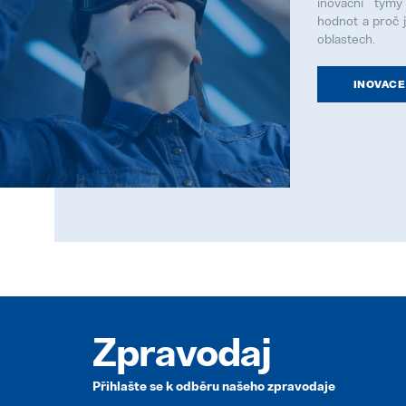
inovační týmy
hodnot a proč 
oblastech.
INOVACE
Zpravodaj
Přihlašte se k odběru našeho zpravodaje