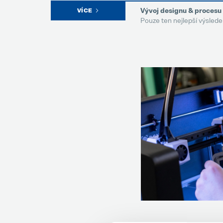
Vývoj designu & procesu
VÍCE
Pouze ten nejlepší výslede