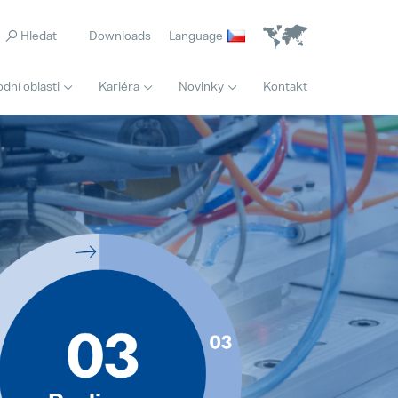
Downloads
Language
dní oblasti
Kariéra
Novinky
Kontakt
Domovská stránka
Logistik/logistička
Pollmann presents initial review of the Vitis relocation
Popular
Full-time
21. August 2025
Inovace
Matthias Haider je novým finančním ředitelem společnosti Pollmann International
Popular
24. July 2025