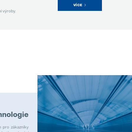
VÍCE
í výroby.
hnologie
n pro zákazníky