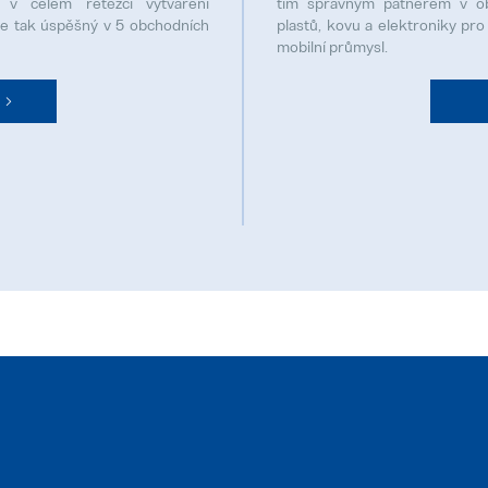
 v celém řetězci vytváření
tím správným patnerem v obl
je tak úspěšný v 5 obchodních
plastů, kovu a elektroniky pro
mobilní průmysl.