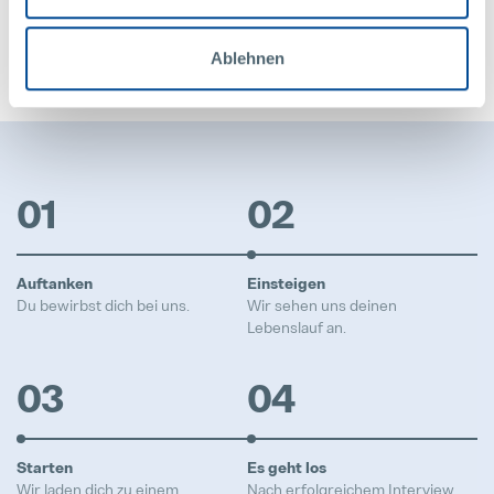
uns
Ablehnen
So schnell kann’s gehen
01
02
Auftanken
Einsteigen
Du bewirbst dich bei uns.
Wir sehen uns deinen
Lebenslauf an.
03
04
Starten
Es geht los
Wir laden dich zu einem
Nach erfolgreichem Interview