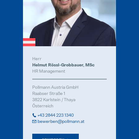
Internal Sales Calculation (M/W/D)
Vollzeit
Produktionstechniker (M/W/D) für
Vollzeit
Herr
Projektleiter / Project Manager (
Helmut Rössl-Grobbauer, MSc
Vollzeit
HR Management
SAP Modulbetreuung / Production
Pollmann Austria GmbH
Vollzeit
Raabser Straße 1
3822 Karlstein / Thaya
Österreich
HTL-Absolventen (m/w/d)
Vollzeit
+43 2844 223 1340
bewerben@pollmann.at