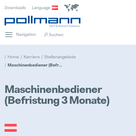
Downloads
Language
Navigation
Home
Karriere
Stellenangebote
Maschinenbediener (Befristung 3 Monate)
Maschinenbediener
(Befristung 3 Monate)
Home
Hervorgehoben
Innovation
Hervorgehoben