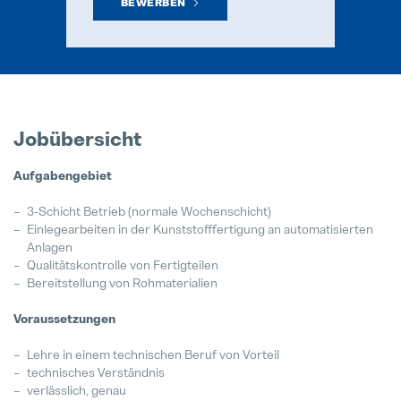
BEWERBEN
Jede Biene zählt
04. Mai 2026
Es ist nie zu spät für den richtigen
Jobübersicht
28. Juli 2026
Aufgabengebiet
Pollmann startet Tech-Day-Format
15. Dezember 2025
3-Schicht Betrieb (normale Wochenschicht)
Einlegearbeiten in der Kunststofffertigung an automatisierten
Anlagen
Pollmann & MAXXOM auf der IAA 
Qualitätskontrolle von Fertigteilen
27. August 2025
Bereitstellung von Rohmaterialien
Pollmann zieht erste Bilanz zur Vi
Voraussetzungen
21. August 2025
Lehre in einem technischen Beruf von Vorteil
technisches Verständnis
Matthias Haider ist neuer CFO von
verlässlich, genau