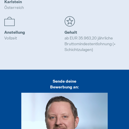
Karlstein
Österreich
Compliance
Hervorgehoben
Anstellung
Gehalt
Realisierung
Vollzeit
ab EUR 35.963,20 jährliche
Hervorgehoben
Bruttomindestentlohnung (+
Schichtzulagen)
Prototypen
Hervorgehoben
Trainee Programm
Sende deine
Hervorgehoben
Bewerbung an:
Maschinenbediener / Qualitätsko
Vollzeit