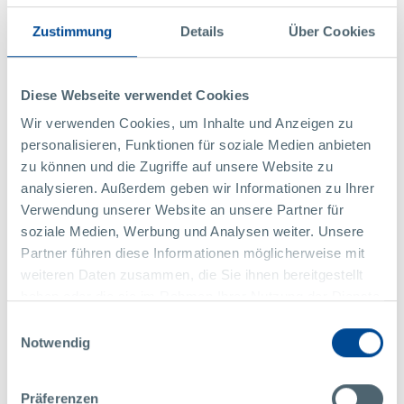
Zustimmung
Details
Über Cookies
Diese Webseite verwendet Cookies
Ms.
Jasmin Schön
Wir verwenden Cookies, um Inhalte und Anzeigen zu
Marketing & Communication
personalisieren, Funktionen für soziale Medien anbieten
zu können und die Zugriffe auf unsere Website zu
Pollmann International GmbH
analysieren. Außerdem geben wir Informationen zu Ihrer
Raabser Straße 1
Verwendung unserer Website an unsere Partner für
3822 Karlstein / Thaya
soziale Medien, Werbung und Analysen weiter. Unsere
Austria
Partner führen diese Informationen möglicherweise mit
+43 2844 223 1480
weiteren Daten zusammen, die Sie ihnen bereitgestellt
marketing@pollmann.at
haben oder die sie im Rahmen Ihrer Nutzung der Dienste
gesammelt haben.
Einwilligungsauswahl
CONTACT
Notwendig
Präferenzen