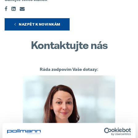
hofer powertrain and Pollmann Inte
11. March 2025
NAZPĚT K NOVINKÁM
Kontaktujte nás
Ráda zodpovím Vaše dotazy: