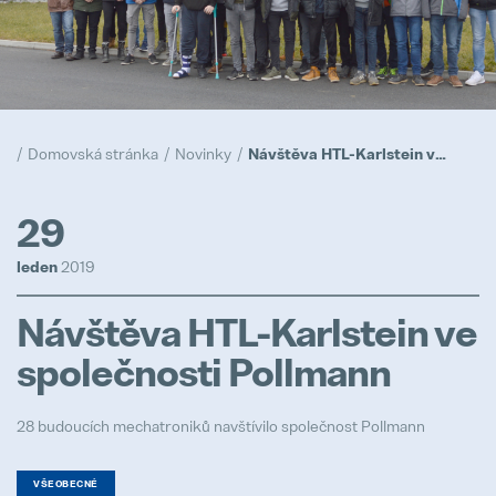
Naše zásady
Popular
Realizace
Domovská stránka
Novinky
Návštěva HTL-Karlstein ve společnosti Pollmann
Popular
Trainee program
29
Popular
leden
2019
Prototypy
Návštěva HTL-Karlstein ve
Popular
společnosti Pollmann
28 budoucích mechatroniků navštívilo společnost Pollmann
Logistik/logistička
Full-time
VŠEOBECNÉ