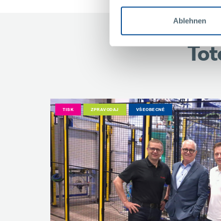
Ablehnen
Tot
TISK
ZPRAVODAJ
VŠEOBECNÉ