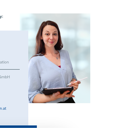
y:
ation
l GmbH
n.at