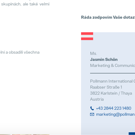
skupinách, ale také velmi
Ráda zodpovím Vaše dotaz
ní a obsadili všechna
Ms.
Jasmin Schön
Marketing & Communic
Pollmann Internationa
Raabser Straße 1
3822 Karlstein / Thaya
Austria
+43 2844 223 1480
marketing@pollman