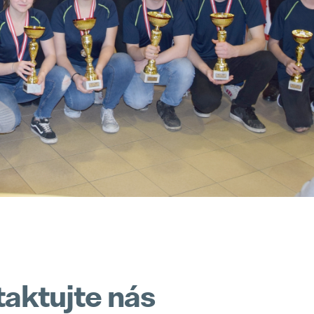
Naše zásady
Záruka Elektromobilita
Popular
08. May 2025
Realizace
Pollmann is once again a “Leading Employer”
Popular
28. April 2025
Trainee program
Pollmann optimizes European production footprint
Popular
03. April 2025
Prototypy
hofer powertrain and Pollmann International shape the future of mobility
Popular
11. March 2025
aktujte nás