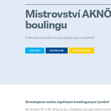
Mistrovství AKNÖ
boulingu
Pollmann obsadil mnoho pódiových umístění!
UDÁLOSTI
VŠEOBECNÉ
TEAMBUILDING
Gratulujeme našim úspěšným bowlingovým týmům!
Ve dnech 15. a 16. března se v Raabsu konala mistrovst