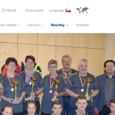
Downloads
Language
ní oblasti
Kariéra
Novinky
Kontakt
Domovská stránka
Logistik/logistička
Pollmann presents initial review of the Vitis relocation
Popular
Full-time
21. August 2025
Inovace
Matthias Haider je novým finančním ředitelem společnosti Pollmann International
Popular
24. July 2025