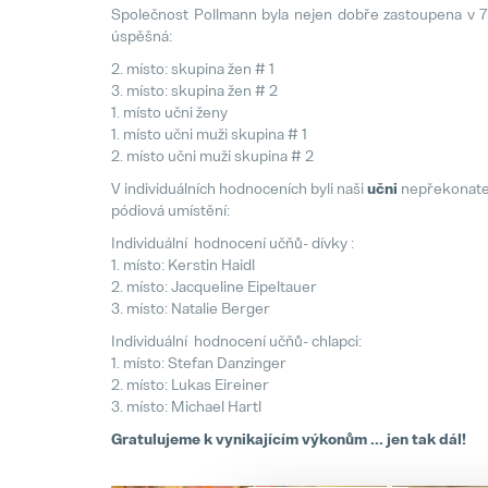
Společnost Pollmann byla nejen dobře zastoupena v 7 
úspěšná:
2. místo: skupina žen # 1
3. místo: skupina žen # 2
1. místo učni ženy
1. místo učni muži skupina # 1
2. místo učni muži skupina # 2
V individuálních hodnoceních byli naši
učni
nepřekonatel
pódiová umístění:
Individuální hodnocení učňů- dívky :
1. místo: Kerstin Haidl
2. místo: Jacqueline Eipeltauer
3. místo: Natalie Berger
Individuální hodnocení učňů- chlapci:
1. místo: Stefan Danzinger
2. místo: Lukas Eireiner
3. místo: Michael Hartl
Gratulujeme k vynikajícím výkonům ... jen tak dál!