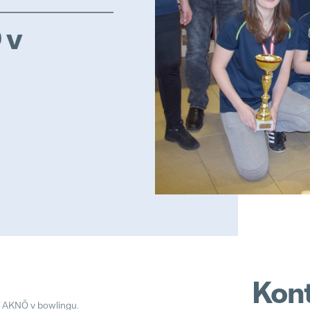
 v
Kont
ví AKNÖ v bowlingu.