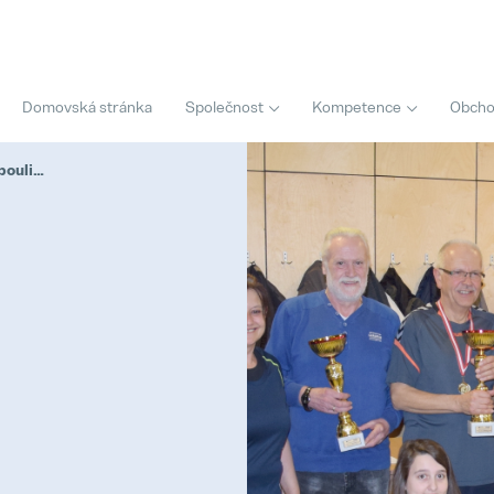
Domovská stránka
Společnost
Kompetence
Obchod
Mistrovství AKNÖ v boulingu