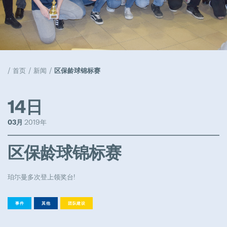
天窗解决方案
Popular
工作机会
首页
新闻
区保龄球锦标赛
Popular
活动
14日
Popular
03月
2019年
公司管理
区保龄球锦标赛
Popular
珀尓曼多次登上领奖台!
事件
其他
团队建设
模具采购工程师组长
Full-time