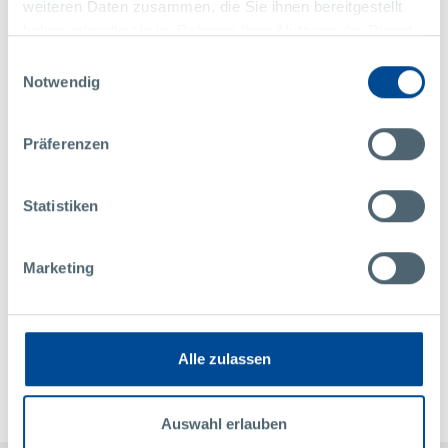
weiteren Daten zusammen, die Sie ihnen bereitgestellt
haben oder die sie im Rahmen Ihrer Nutzung der Dienste
gesammelt haben.
Einwilligungsauswahl
Notwendig
市场营销
Präferenzen
Pollmann International GmbH
Raabser Straße 1
3822 Karlstein / Thaya
Statistiken
Austria
+43 2844 223
Marketing
marketing@pollmann.at
联系
Alle zulassen
Auswahl erlauben