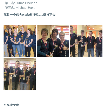
第二名: Lukas Eireiner
第三名: Michael Hartl
hofer powertrain and Pollmann Inte
11. March 2025
那是一个伟大的成就!祝贺……坚持下去
!
珀尔曼的战略领导层变动
18. December 2024
分享此文章