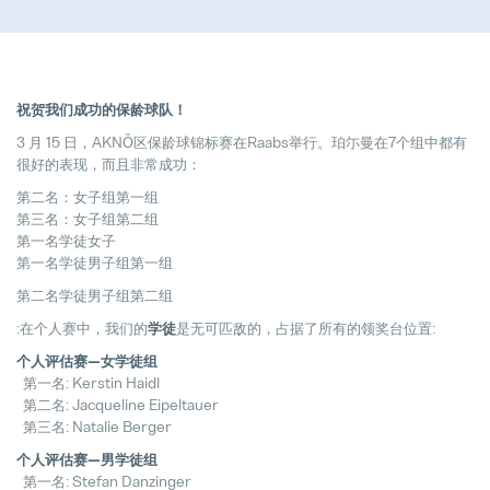
前期质量工程师
Full-time
祝贺我们成功的保龄球队！
3 月 15 日，AKNÖ区保龄球锦标赛在Raabs举行。珀尓曼在7个组中都有
很好的表现，而且非常成功：
第二名：女子组第一组
Pollmann presents initial review of
第三名：女子组第二组
21. August 2025
第一名学徒女子
第一名学徒男子组第一组
Matthias Haider 接任珀尔曼国际首
第二名学徒男子组第二组
24. July 2025
:在个人赛中，我们的
学徒
是无可匹敌的，占据了所有的领奖台位置:
个人评估赛—女学徒组
Pollmann is once again a “Leadin
第一名: Kerstin Haidl
28. April 2025
第二名: Jacqueline Eipeltauer
第三名: Natalie Berger
Pollmann optimizes European prod
个人评估赛—男学徒组
03. April 2025
第一名: Stefan Danzinger