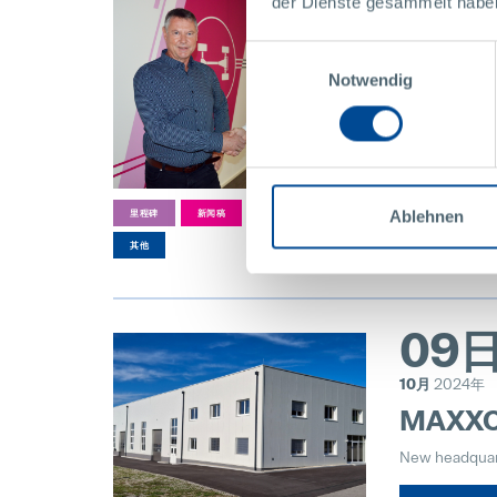
09
der Dienste gesammelt habe
10月
2024年
Einwilligungsauswahl
Pollma
Notwendig
Focus on Inn
更多
Ablehnen
里程碑
新闻稿
新闻通讯
其他
09
10月
2024年
MAXXOM:
New headquar