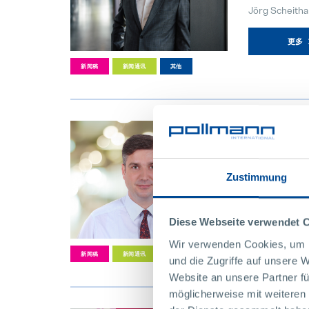
Jörg Sche
更多
新闻稿
新闻通讯
其他
18日
12月
2024年
珀尔曼
Zustimmung
Vincent We
Diese Webseite verwendet 
更多
Wir verwenden Cookies, um I
新闻稿
新闻通讯
其他
und die Zugriffe auf unsere 
Website an unsere Partner fü
möglicherweise mit weiteren