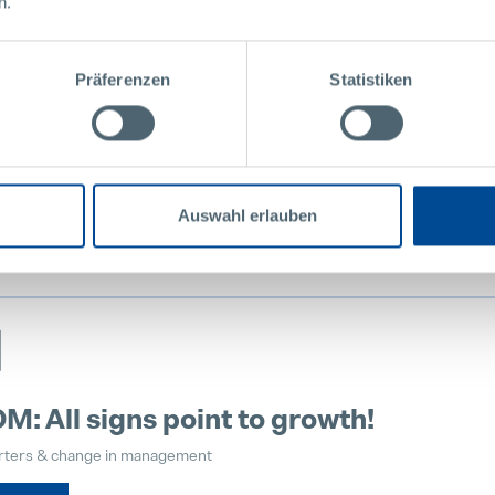
日
n.
nn starts innovation engine with ne
Präferenzen
Statistiken
ovation and Development
Auswahl erlauben
日
 All signs point to growth!
ters & change in management