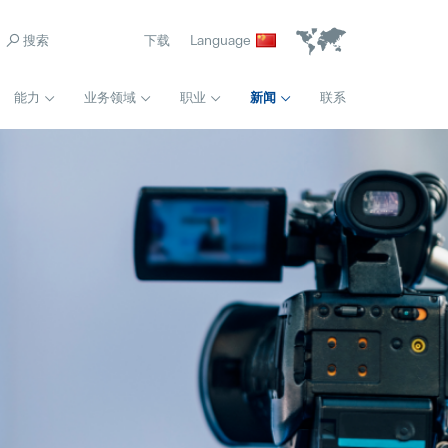
下载
Language
能力
业务领域
职业
新闻
联系
首页
模具采购工程师组长
Pollmann presents initial review of the Vitis relocation
Popular
Full-time
21. August 2025
常规
前期质量工程师
Matthias Haider 接任珀尔曼国际首席财务官
Popular
Full-time
24. July 2025