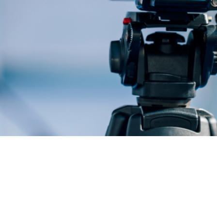
天窗解决方案
Pollmann is once again a “Leading Employer”
Popular
28. April 2025
工作机会
Pollmann optimizes European production footprint
Popular
03. April 2025
活动
hofer powertrain and Pollmann International shape the future of mobility
Popular
11. March 2025
公司管理
珀尔曼的战略领导层变动
Popular
18. December 2024