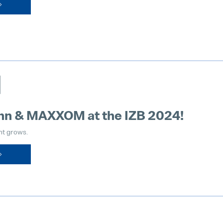
日
nn & MAXXOM at the IZB 2024!
nt grows.