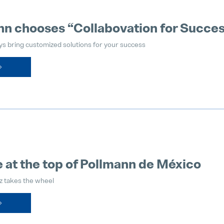
nn chooses “Collabovation for Succe
ys bring customized solutions for your success
at the top of Pollmann de México
 takes the wheel