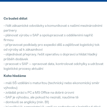
hofer powertrain and Pollmann Inte
11. March 2025
Co budeš dělat
• řídit zákaznické odvolávky a komunikovat s našimi mezinárodními
partnery
• plánovat výrobu v SAP a spolupracovat s odděleními napříč
firmou
• připravovat podklady pro expedici dílů a zajišťovat logistický tok
od výroby až k zákazníkovi
• objednávat přepravy, řešit operativu s dopravci a hlídat hladký
průběh dodávek
• pracovat v SAP — spravovat data, kontrolovat odchylky a udržovat
logistické procesy aktuální
Koho hledáme
• máš SŠ vzdělání s maturitou (technický nebo ekonomický směr
výhodou)
• zvládáš práci s PC a MS Office na dobré úrovni
• SAP je výhodou, ale pokud ho neznáš, naučíme tě
• domluvíš se anglicky (min. B1)
• jsi pečlivý/á, samostatný/á, umíš se rozhodovat a logistika ti dává