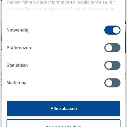
Partner führen diese Informationen möglicherweise mit
weiteren Daten zusammen, die Sie ihnen bereitgestellt
haben oder die sie im Rahmen Ihrer Nutzung der Dienste
gesammelt haben.
Einwilligungsauswahl
Notwendig
Präferenzen
Kvalifikační spolek Waldviertel
Statistiken
Jako vedoucí člen této iniciativy nabízíme našim
zaměstnancům přímý přístup k nabídce odborného a
Marketing
jazykového vzdělávání a rozvoje osobnosti.
Alle zulassen
Takto se u nás můžete