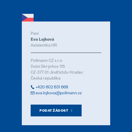
Paní
Pollmann presents initial review of
Eva Lojková
21. August 2025
Asistentka HR
Matthias Haider je novým finanční
Pollmann CZ s.r.o.
24. July 2025
Dolní Skrýchov 115
CZ-377 01 Jindřichův Hradec
Záruka Elektromobilita
Česká republika
08. May 2025
+420 602 631 668
eva.lojkova@pollmann.cz
Pollmann is once again a “Leadin
28. April 2025
PODAT ŽÁDOST
Pollmann optimizes European prod
03. April 2025