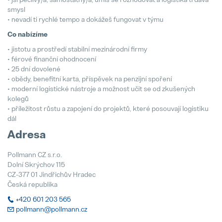
smysl
• nevadí ti rychlé tempo a dokážeš fungovat v týmu
Co nabízíme
• jistotu a prostředí stabilní mezinárodní firmy
• férové finanční ohodnocení
• 25 dní dovolené
• obědy, benefitní karta, příspěvek na penzijní spoření
• moderní logistické nástroje a možnost učit se od zkušených
kolegů
• příležitost růstu a zapojení do projektů, které posouvají logistiku
dál
Adresa
Pollmann CZ s.r.o.
Dolní Skrýchov 115
CZ-377 01 Jindřichův Hradec
Česká republika
+420 601 203 565
pollmann@pollmann.cz