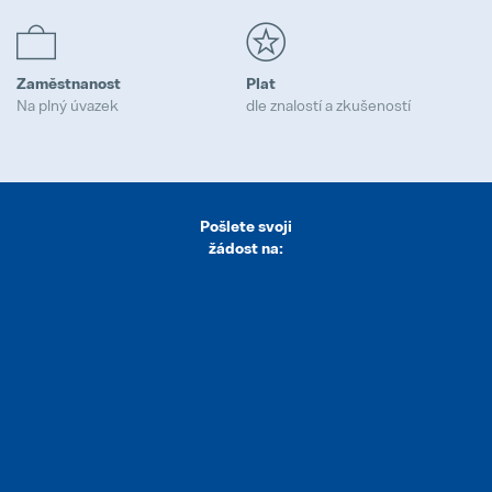
Naše zásady
Popular
Zaměstnanost
Plat
Na plný úvazek
dle znalostí a zkušeností
Realizace
Popular
Trainee program
Pošlete svoji
Popular
žádost na:
Prototypy
Popular
Logistik/logistička
Full-time