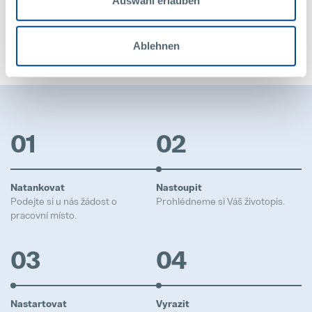
Auswahl erlauben
ucházet o pracovní místo
Ablehnen
Může to jít takhle rychle
01
02
Natankovat
Nastoupit
Podejte si u nás žádost o
Prohlédneme si Váš životopis.
pracovní místo.
03
04
Nastartovat
Vyrazit