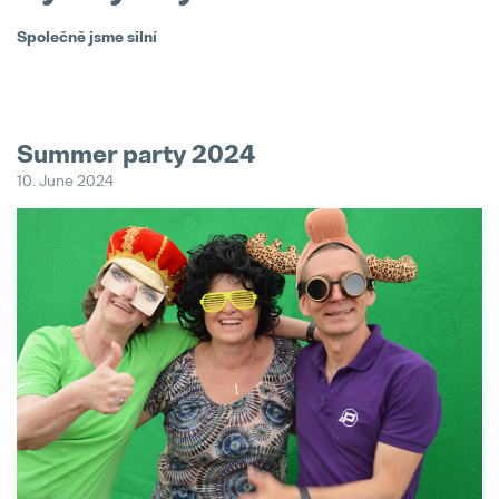
Společně jsme silní
Summer party 2024
O
10. June 2024
30