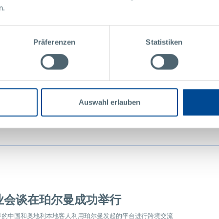
n.
日
Präferenzen
Statistiken
是奥地利的最佳雇主之一
领先雇主”称号，属于该国家前1%的雇主。
Auswahl erlauben
业会谈在珀尔曼成功举行
界的中国和奥地利本地客人利用珀尔曼发起的平台进行跨境交流