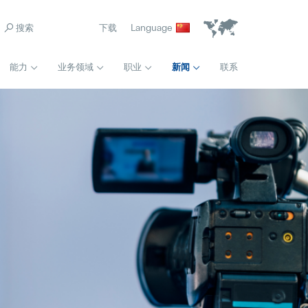
下载
Language
能力
业务领域
职业
新闻
联系
首页
模具采购工程师组长
Pollmann presents initial review of the Vitis relocation
Popular
Full-time
21. August 2025
常规
前期质量工程师
Matthias Haider 接任珀尔曼国际首席财务官
Popular
Full-time
24. July 2025