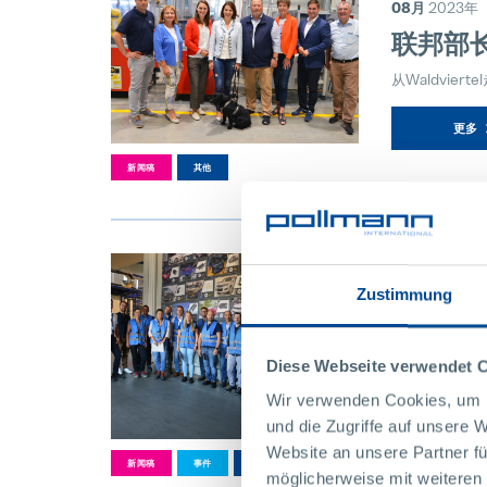
08月
2023年
联邦部长
从Waldvi
更多
新闻稿
其他
10日
Zustimmung
07月
2023年
在珀尔
Diese Webseite verwendet 
StEP-Up
Wir verwenden Cookies, um I
更多
und die Zugriffe auf unsere 
Website an unsere Partner fü
新闻稿
事件
其他
möglicherweise mit weiteren