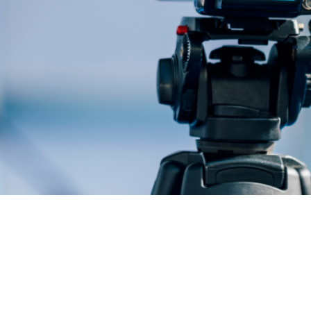
天窗解决方案
Pollmann is once again a “Leading Employer”
Popular
28. April 2025
工作机会
Pollmann optimizes European production footprint
Popular
03. April 2025
活动
hofer powertrain and Pollmann International shape the future of mobility
Popular
11. March 2025
公司管理
珀尔曼的战略领导层变动
Popular
18. December 2024