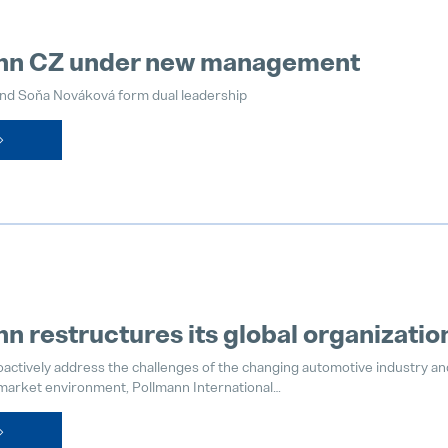
nn CZ under new management
and Soňa Nováková form dual leadership
n restructures its global organizatio
roactively address the challenges of the changing automotive industry a
 market environment, Pollmann International…