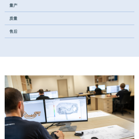
量产
前期质量工程师
Full-time
质量
售后
Pollmann presents initial review of
21. August 2025
Matthias Haider 接任珀尔曼国际首
24. July 2025
Pollmann is once again a “Leadin
28. April 2025
Pollmann optimizes European prod
03. April 2025