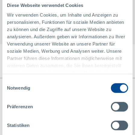
Diese Webseite verwendet Cookies
Wir verwenden Cookies, um Inhalte und Anzeigen zu
Moldflow, Ansys, Kisssoft
personalisieren, Funktionen für soziale Medien anbieten
zu können und die Zugriffe auf unsere Website zu
analysieren. Außerdem geben wir Informationen zu Ihrer
Verwendung unserer Website an unsere Partner für
soziale Medien, Werbung und Analysen weiter. Unsere
Partner führen diese Informationen möglicherweise mit
7个实现步骤
weiteren Daten zusammen, die Sie ihnen bereitgestellt
haben oder die sie im Rahmen Ihrer Nutzung der Dienste
gesammelt haben.
Einwilligungsauswahl
Notwendig
Präferenzen
Statistiken