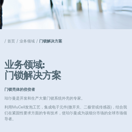
天窗解决方案
Popular
工作机会
首页
业务领域
门锁解决方案
Popular
活动
业务领域:
Popular
门锁解决方案
公司管理
Popular
门锁壳体的佼佼者
珀尓曼是开发和生产大量门锁系统外壳的专家。
利用MuCell发泡工艺，集成电子元件(微开关、二极管或传感器)，结合我
们在紧固性要求方面的专有技术，使珀尓曼成为该细分市场的全球市场领
导者。
模具采购工程师组长
Full-time