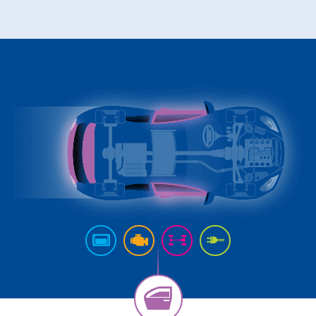
前期质量工程师
Full-time
Pollmann presents initial review of
21. August 2025
Matthias Haider 接任珀尔曼国际首
24. July 2025
Pollmann is once again a “Leadin
28. April 2025
Pollmann optimizes European prod
03. April 2025