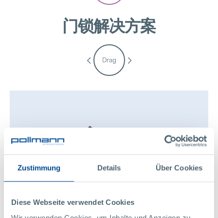
门锁解决方案
hofer powertrain and Pollmann Inte
11. March 2025
珀尔曼的战略领导层变动
Drag
18. December 2024
Zustimmung
Details
Über Cookies
Diese Webseite verwendet Cookies
Wir verwenden Cookies, um Inhalte und Anzeigen zu