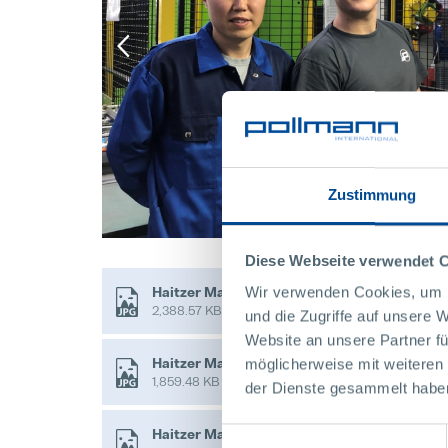
Zustimmung
Diese Webseite verwendet 
Haitzer Maximilian in action.jpg
Wir verwenden Cookies, um I
2,388.57 KB
und die Zugriffe auf unsere 
Website an unsere Partner fü
Haitzer Maximilian in Shanghai .jpg
möglicherweise mit weiteren
1,859.48 KB
der Dienste gesammelt habe
Haitzer Maximilian with Chinese Colleague.j
Einwilligungsauswahl