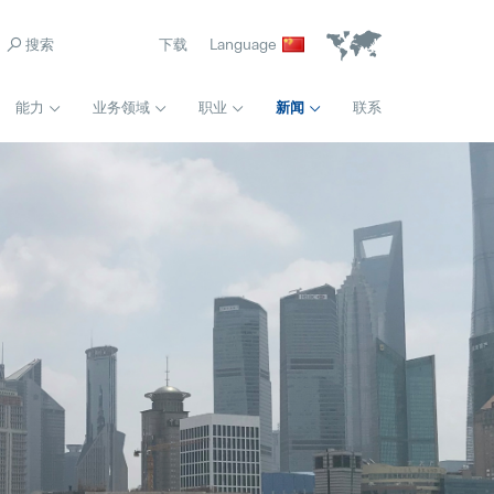
下载
Language
能力
业务领域
职业
新闻
联系
首页
模具采购工程师组长
Pollmann presents initial review of the Vitis relocation
Popular
Full-time
21. August 2025
常规
前期质量工程师
Matthias Haider 接任珀尔曼国际首席财务官
Popular
Full-time
24. July 2025