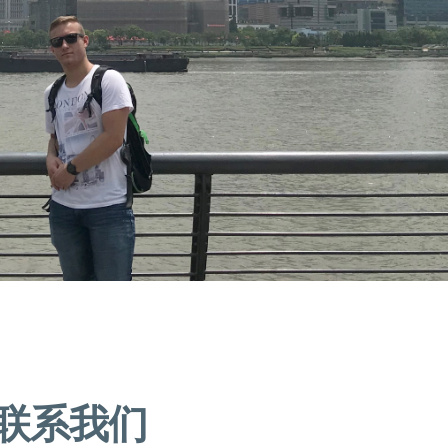
天窗解决方案
Pollmann is once again a “Leading Employer”
Popular
28. April 2025
工作机会
Pollmann optimizes European production footprint
Popular
03. April 2025
活动
hofer powertrain and Pollmann International shape the future of mobility
Popular
11. March 2025
公司管理
珀尔曼的战略领导层变动
Popular
18. December 2024
联系我们