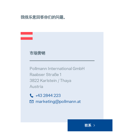
我很乐意回答你们的问题。
市场营销
Pollmann International GmbH
Raabser Straße 1
3822 Karlstein / Thaya
Austria
+43 2844 223
marketing@pollmann.at
联系