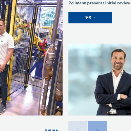
Pollmann presents initial review 
更多
显示所有