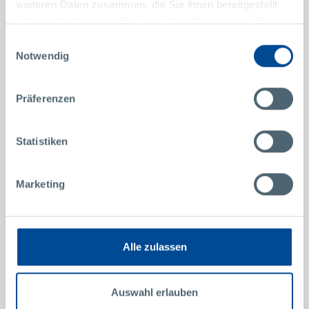
weiteren Daten zusammen, die Sie ihnen bereitgestellt
haben oder die sie im Rahmen Ihrer Nutzung der Dienste
更多的成功故事
gesammelt haben.
Einwilligungsauswahl
Notwendig
珀尓曼的英雄们
Präferenzen
Maximilian Haitzer
M
注塑技术员 – 到珀尓曼中国实习
实
Statistiken
Marketing
Alle zulassen
Auswahl erlauben