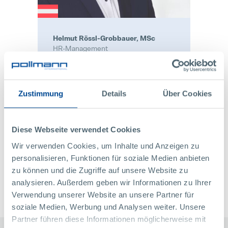
Helmut Rössl-Grobbauer, MSc
HR-Management
Pollmann Austria GmbH
Raabser Straße 1
Zustimmung
Details
Über Cookies
3822 Karlstein / Thaya
Österreich
+43 2844 223 1340
Diese Webseite verwendet Cookies
bewerben@pollmann.at
Wir verwenden Cookies, um Inhalte und Anzeigen zu
personalisieren, Funktionen für soziale Medien anbieten
联系
zu können und die Zugriffe auf unsere Website zu
analysieren. Außerdem geben wir Informationen zu Ihrer
Verwendung unserer Website an unsere Partner für
soziale Medien, Werbung und Analysen weiter. Unsere
Partner führen diese Informationen möglicherweise mit