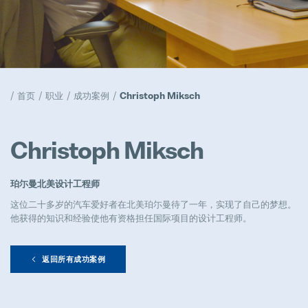
天窗解决方案
Popular
工作机会
首页
职业
成功案例
Christoph Miksch
Popular
活动
Christoph Miksch
Popular
珀尓曼北美设计工程师
公司管理
Popular
这位二十多岁的汽车爱好者在北美珀尓曼待了一年，实现了自己的梦想。
他获得的知识和经验使他有资格担任国际项目的设计工程师。
返回所有成功案例
模具采购工程师组长
Full-time