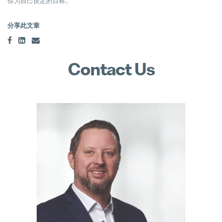
你为自己设定的目标。
hofer powertrain and Pollmann Inte
分享此文章
11. March 2025
珀尔曼的战略领导层变动
Contact Us
18. December 2024