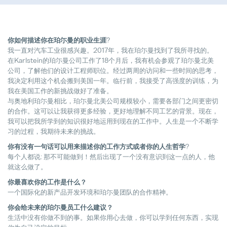
前期质量工程师
Full-time
你如何描述你在珀尓曼的职业生涯
?
我一直对汽车工业很感兴趣。2017年，我在珀尓曼找到了我所寻找的。
在Karlstein的珀尓曼公司工作了18个月后，我有机会参观了珀尓曼北美
公司，了解他们的设计工程师职位。经过两周的访问和一些时间的思考，
我决定利用这个机会搬到美国一年。临行前，我接受了高强度的训练，为
我在美国工作的新挑战做好了准备。
Pollmann presents initial review of
与奥地利珀尓曼相比，珀尓曼北美公司规模较小，需要各部门之间更密切
21. August 2025
的合作。这可以让我获得更多经验，更好地理解不同工艺的背景。现在，
我可以把我所学到的知识很好地运用到现在的工作中。人生是一个不断学
习的过程，我期待未来的挑战。
Matthias Haider 接任珀尔曼国际首
24. July 2025
你有没有一句话可以用来描述你的工作方式或者你的人生哲学
?
每个人都说: 那不可能做到！然后出现了一个没有意识到这一点的人，他
就这么做了。
Pollmann is once again a “Leadin
28. April 2025
你最喜欢你的工作是什么？
一个国际化的新产品开发环境和珀尓曼团队的合作精神。
你会给未来的珀尓曼员工什么建议？
Pollmann optimizes European prod
生活中没有你做不到的事。如果你用心去做，你可以学到任何东西，实现
03. April 2025