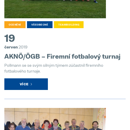
hofer powertrain and Pollmann Inte
11. March 2025
OCENĚNÍ
VŠEOBECNÉ
TEAMBUILDING
19
červen
2019
AKNÖ/ÖGB – Firemní fotbalový turnaj
Pollmann se se svým silným týmem zúčastnil firemního
fotbalového turnaje.
VÍCE