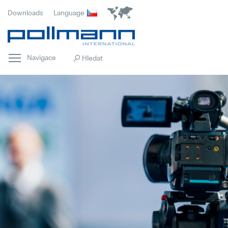
Downloads
Language
Navigace
Domovská stránka
Popular
Inovace
Popular