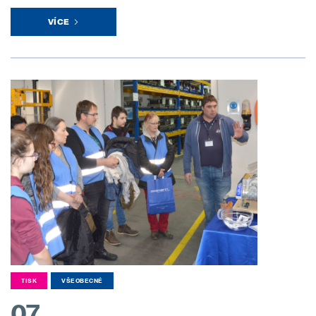
VÍCE
TISK
VŠEOBECNÉ
07