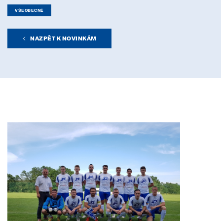
VŠEOBECNÉ
NAZPĚT K NOVINKÁM
Pollmann presents initial review of
21. August 2025
Matthias Haider je novým finanční
24. July 2025
Záruka Elektromobilita
08. May 2025
Pollmann is once again a “Leadin
28. April 2025
Pollmann optimizes European prod
03. April 2025