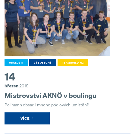
UDÁLOSTI
VŠEOBECNÉ
TEAMBUILDING
14
březen
2019
Mistrovství AKNÖ v boulingu
Pollmann obsadil mnoho pódiových umístění!
VÍCE