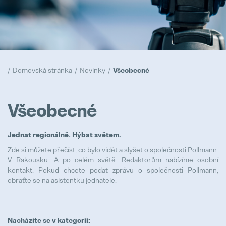
Naše zásady
Popular
Realizace
Domovská stránka
Novinky
Všeobecné
Popular
Trainee program
Všeobecné
Popular
Jednat regionálně. Hýbat světem.
Prototypy
Popular
Zde si můžete přečíst, co bylo vidět a slyšet o společnosti Pollmann.
V Rakousku. A po celém světě. Redaktorům nabízíme osobní
kontakt. Pokud chcete podat zprávu o společnosti Pollmann,
obraťte se na asistentku jednatele.
Logistik/logistička
Full-time
Nacházíte se v kategorii: