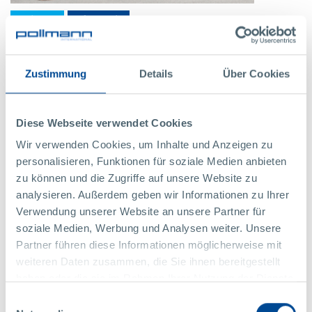
UDÁLOSTI
VŠEOBECNÉ
03
červen
2020
Zustimmung
Details
Über Cookies
Den jízdních kol
Pollmann odměňuje jízdu do práce na kole
Diese Webseite verwendet Cookies
Wir verwenden Cookies, um Inhalte und Anzeigen zu
VÍCE
personalisieren, Funktionen für soziale Medien anbieten
zu können und die Zugriffe auf unsere Website zu
analysieren. Außerdem geben wir Informationen zu Ihrer
Verwendung unserer Website an unsere Partner für
soziale Medien, Werbung und Analysen weiter. Unsere
Partner führen diese Informationen möglicherweise mit
weiteren Daten zusammen, die Sie ihnen bereitgestellt
haben oder die sie im Rahmen Ihrer Nutzung der Dienste
gesammelt haben.
Einwilligungsauswahl