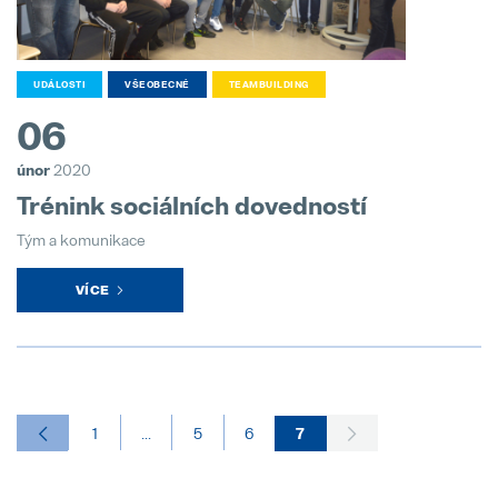
UDÁLOSTI
VŠEOBECNÉ
TEAMBUILDING
06
únor
2020
Trénink sociálních dovedností
Tým a komunikace
VÍCE
1
...
5
6
7