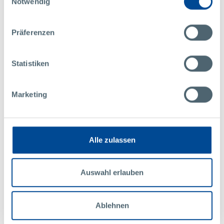
Notwendig
Präferenzen
Statistiken
UDÁLOSTI
VŠEOBECNÉ
08
Marketing
březen
2020
Mezinárodní den žen
Blahopřejeme všem našim kolegyním!
Alle zulassen
VÍCE
Auswahl erlauben
Ablehnen