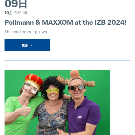
09日
hofer powertrain and Pollmann Inte
10月
2024年
11. March 2025
Pollmann & MAXXOM at the IZB 2024!
The excitement grows.
珀尔曼的战略领导层变动
18. December 2024
更多