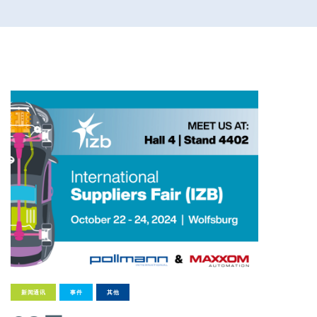
前期质量工程师
Full-time
Pollmann presents initial review of
21. August 2025
Matthias Haider 接任珀尔曼国际首
24. July 2025
Pollmann is once again a “Leadin
28. April 2025
Pollmann optimizes European prod
新闻通讯
事件
其他
03. April 2025