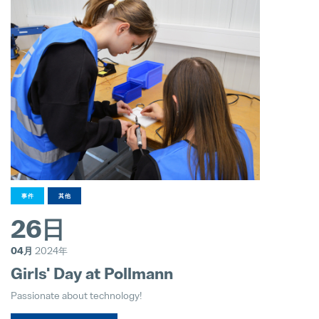
事件
其他
26日
04月
2024年
Girls' Day at Pollmann
Passionate about technology!