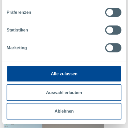
Präferenzen
新闻稿
事件
其他
Statistiken
10日
Marketing
07月
2023年
在珀尔曼召开的精益圈会议聚焦数字化
StEP-Up企业平台为其成员公司提供了参与跨行业和跨公司精益圈的机
会，以便相互学习。最近的一次会议在珀尔曼总部Karlstein举行。
Alle zulassen
更多
Auswahl erlauben
Ablehnen