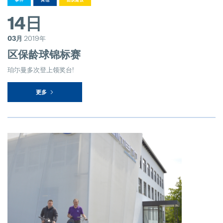
14日
03月
2019年
区保龄球锦标赛
珀尓曼多次登上领奖台!
更多