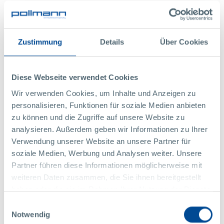
11月
2023年
Successful apprentice information
evening
Zustimmung
Details
Über Cookies
At our apprentice information evening on Thursday, November 20,
numerous interested guests visited our headquarters in Karlstein,
Austria.
Diese Webseite verwendet Cookies
更多
Wir verwenden Cookies, um Inhalte und Anzeigen zu
personalisieren, Funktionen für soziale Medien anbieten
zu können und die Zugriffe auf unsere Website zu
analysieren. Außerdem geben wir Informationen zu Ihrer
Verwendung unserer Website an unsere Partner für
soziale Medien, Werbung und Analysen weiter. Unsere
Partner führen diese Informationen möglicherweise mit
weiteren Daten zusammen, die Sie ihnen bereitgestellt
haben oder die sie im Rahmen Ihrer Nutzung der Dienste
gesammelt haben.
Einwilligungsauswahl
Notwendig