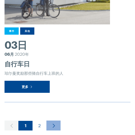
事件
其他
03日
06月
2020年
自行车日
珀尓曼奖励那些骑自行车上班的人
更多
1
2