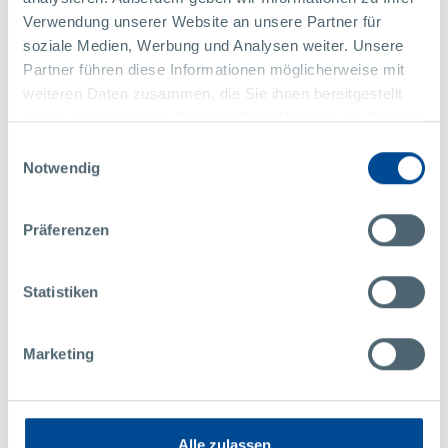
Verwendung unserer Website an unsere Partner für
soziale Medien, Werbung und Analysen weiter. Unsere
Partner führen diese Informationen möglicherweise mit
weiteren Daten zusammen, die Sie ihnen bereitgestellt
haben oder die sie im Rahmen Ihrer Nutzung der Dienste
gesammelt haben.
Einwilligungsauswahl
Notwendig
Präferenzen
新闻通讯
其他
19日
Statistiken
12月
2023年
MAXXOM: New website launched,
Marketing
future headquarters under
construction
MAXXOM update: Website launch | capacity expansion | new
headquarters
Alle zulassen