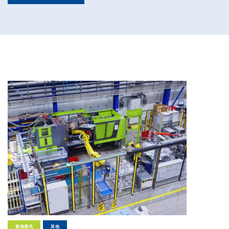
前期质量工程师
Full-time
Pollmann presents initial review of
21. August 2025
Matthias Haider 接任珀尔曼国际首
24. July 2025
Pollmann is once again a “Leadin
28. April 2025
Pollmann optimizes European prod
03. April 2025
新闻通讯
其他