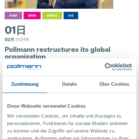
里程碑
新闻稿
新闻通讯
其他
01日
02月
2024年
Pollmann restructures its global
organization
In order to proactively address the challenges of the changing
automotive industry and simultaneously take advantage of new
opportunities in a changing market environment, Pollmann
Zustimmung
Details
Über Cookies
International…
更多
Diese Webseite verwendet Cookies
Wir verwenden Cookies, um Inhalte und Anzeigen zu
personalisieren, Funktionen für soziale Medien anbieten
zu können und die Zugriffe auf unsere Website zu
analysieren. Außerdem geben wir Informationen zu Ihrer