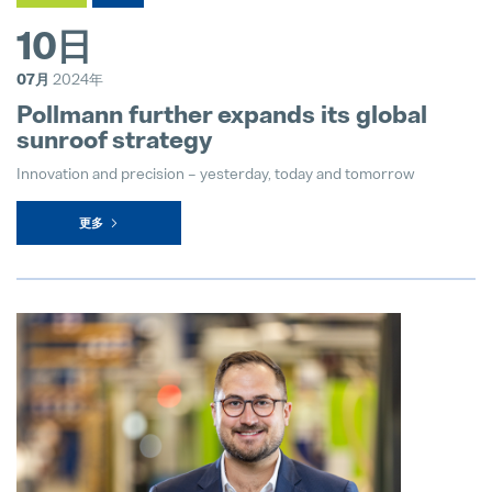
10日
hofer powertrain and Pollmann Inte
11. March 2025
07月
2024年
Pollmann further expands its global
珀尔曼的战略领导层变动
sunroof strategy
18. December 2024
Innovation and precision – yesterday, today and tomorrow
更多