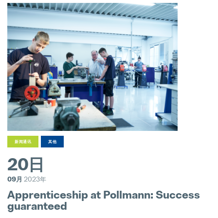
新闻通讯
其他
20日
09月
2023年
Apprenticeship at Pollmann: Success
guaranteed