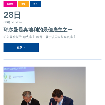
新闻稿
奖项
其他
hofer powertrain and Pollmann Inte
28日
11. March 2025
06月
2023年
珀尔曼的战略领导层变动
珀尔曼是奥地利的最佳雇主之一
18. December 2024
珀尔曼被授予“领先雇主”称号，属于该国家前1%的雇主。
更多