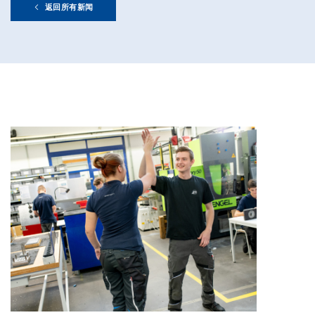
返回所有新闻
前期质量工程师
Full-time
Pollmann presents initial review of
21. August 2025
Matthias Haider 接任珀尔曼国际首
24. July 2025
Pollmann is once again a “Leadin
28. April 2025
Pollmann optimizes European prod
03. April 2025